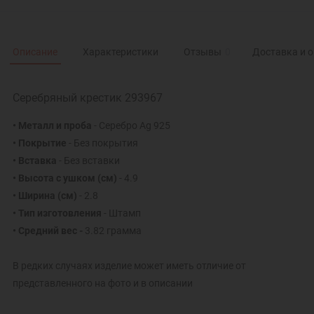
Описание
Характеристики
Отзывы
0
Доставка и 
Серебряный крестик 293967
• Металл и проба
- Серебро Ag 925
• Покрытие
- Без покрытия
• Вставка
- Без вставки
• Высота с ушком
(см)
- 4.9
• Ширина
(см)
- 2.8
• Тип изготовления
- Штамп
• Средний вес -
3.82 грамма
В редких случаях изделие может иметь отличие от
представленного на фото и в описании