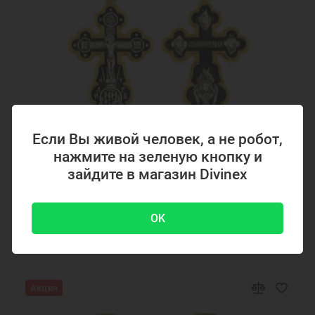
Если Вы живой человек, а не робот,
нажмите на зеленую кнопку и
Код товара: 294867
зайдите в магазин Divinex
Серебряный крестик с позолотой 294867
OK
4700 ₽
-51 %
9500 ₽
Акция