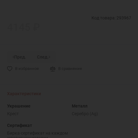
Код товара: 293967
4145 ₽
Пред.
След.
В избранное
В сравнение
Характеристики
Украшение
Металл
Крест
Серебро (Ag)
Сертификат
Бирка-сертификат на каждом
ювелирном изделии