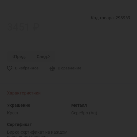
Код товара: 293969
3451 ₽
Пред.
След.
В избранное
В сравнение
Характеристики
Украшение
Металл
Крест
Серебро (Ag)
Сертификат
Бирка-сертификат на каждом
ювелирном изделии