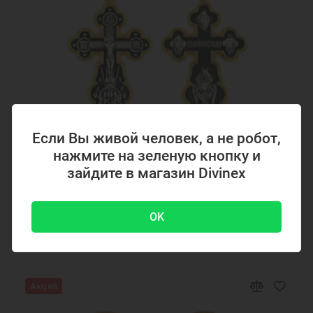
Если Вы живой человек, а не робот,
нажмите на зеленую кнопку и
Код товара: 294867
зайдите в магазин Divinex
Серебряный крестик с позолотой 294867
OK
4700 ₽
-51 %
9500 ₽
Акция