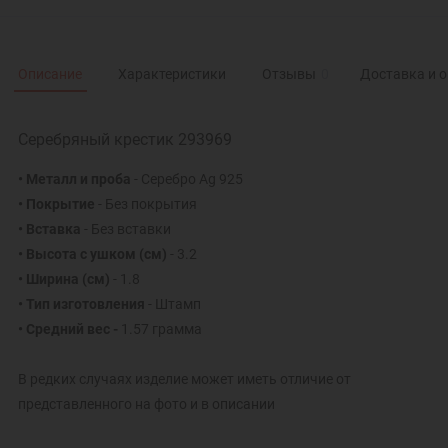
Описание
Характеристики
Отзывы
0
Доставка и 
Серебряный крестик 293969
• Металл и проба
- Серебро Ag 925
• Покрытие
- Без покрытия
• Вставка
- Без вставки
• Высота с ушком
(см)
- 3.2
• Ширина
(см)
- 1.8
• Тип изготовления
- Штамп
• Средний вес -
1.57 грамма
В редких случаях изделие может иметь отличие от
представленного на фото и в описании