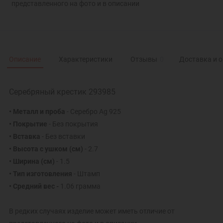
представленного на фото и в описании
Описание
Характеристики
Отзывы
0
Доставка и 
Серебряный крестик 293985
• Металл и проба
- Серебро Ag 925
• Покрытие
- Без покрытия
• Вставка
- Без вставки
• Высота с ушком
(см)
- 2.7
• Ширина
(см)
- 1.5
• Тип изготовления
- Штамп
• Средний вес -
1.06 грамма
В редких случаях изделие может иметь отличие от