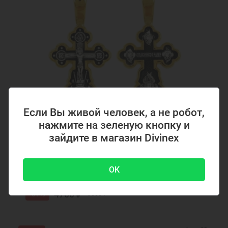
Если Вы живой человек, а не робот,
нажмите на зеленую кнопку и
зайдите в магазин Divinex
Код товара: 294867
Серебряный крестик с позолотой 294867
OK
4700 ₽
-51 %
9500 ₽