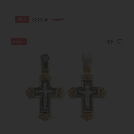
3500 ₽
-53 %
7500 ₽
Акция