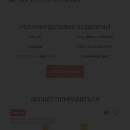
представленного на фото и в описании
РЕКОМЕНДУЕМЫЕ ПОДБОРКИ
Кресты
Крестики серебряные
Подарки
Нательные крестики
Православные крестики
Серебряный крест
Крест нательный
Крест нательный православный
Показать ещё
Крестики
Крестик серебро
Украшения на шею
Подарки мужчинам
Православные подарки
Православные украшения
МОЖЕТ ПОНРАВИТЬСЯ
Подарок на крестины
Крест нательный серебро
Акция
Ювелирный серебряный крест
Ювелирные украшения
Ожидаем поступления