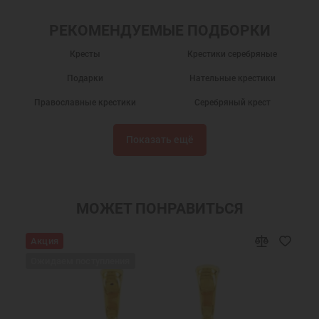
РЕКОМЕНДУЕМЫЕ ПОДБОРКИ
Кресты
Крестики серебряные
Подарки
Нательные крестики
Православные крестики
Серебряный крест
Крест нательный
Крест нательный православный
Показать ещё
Крестики
Крестик серебро
Украшения на шею
Подарки мужчинам
Православные подарки
Православные украшения
МОЖЕТ ПОНРАВИТЬСЯ
Подарок на крестины
Крест нательный серебро
Акция
Ювелирный серебряный крест
Ювелирные украшения
Ожидаем поступления