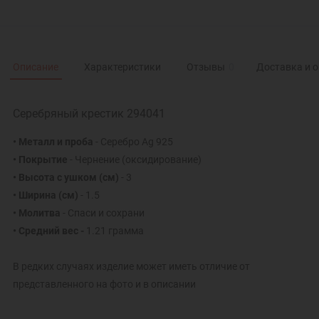
Описание
Характеристики
Отзывы
0
Доставка и 
Серебряный крестик 294041
• Металл и проба
- Серебро Ag 925
• Покрытие
- Чернение (оксидирование)
• Высота с ушком
(см)
- 3
• Ширина
(см)
- 1.5
• Молитва
- Спаси и сохрани
• Средний вес -
1.21 грамма
В редких случаях изделие может иметь отличие от
представленного на фото и в описании