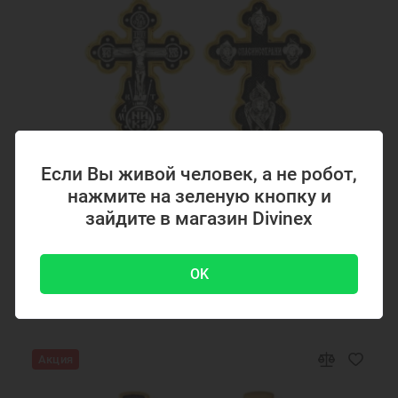
Если Вы живой человек, а не робот,
нажмите на зеленую кнопку и
Код товара: 294867
зайдите в магазин Divinex
Серебряный крестик с позолотой 294867
OK
4700 ₽
-51 %
9500 ₽
Акция