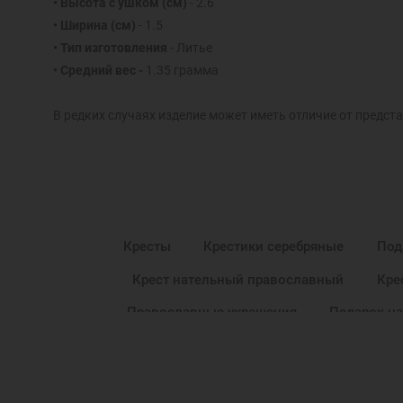
• Высота с ушком
(см)
- 2.6
• Ширина
(см)
- 1.5
• Тип изготовления
- Литье
• Средний вес -
1.35 грамма
В редких случаях изделие может иметь отличие от предста
Кресты
Крестики серебряные
Под
Крест нательный православный
Кре
Православные украшения
Подарок н