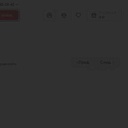
642-58-42
Корзина
0
Найти
0 ₽
Пред.
След.
Divinex
сравнение
Производитель