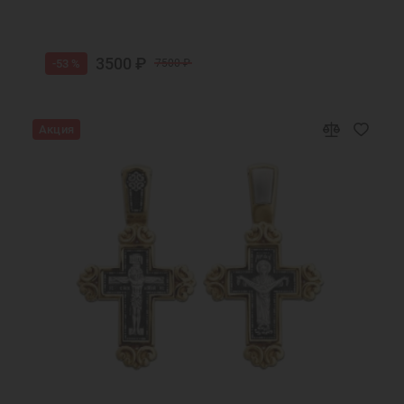
3500 ₽
-53 %
7500 ₽
Акция