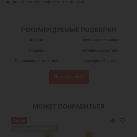
представленного на фото и в описании
РЕКОМЕНДУЕМЫЕ ПОДБОРКИ
Кресты
Крестики серебряные
Подарки
Нательные крестики
Православные крестики
Серебряный крест
Крест нательный
Крест нательный православный
Показать ещё
Крестики
Крестик серебро
Украшения на шею
Православные подарки
Православные украшения
Подарок на крестины
МОЖЕТ ПОНРАВИТЬСЯ
Крест нательный серебро
Ювелирный серебряный крест
Акция
Ювелирные украшения
Ожидаем поступления