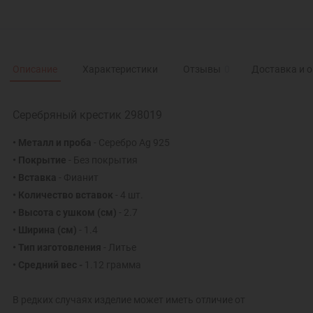
Описание
Характеристики
Отзывы
0
Доставка и 
Серебряный крестик 298019
• Металл и проба
- Серебро Ag 925
• Покрытие
- Без покрытия
• Вставка
- Фианит
• Количество вставок
- 4 шт.
• Высота с ушком
(см)
- 2.7
• Ширина
(см)
- 1.4
• Тип изготовления
- Литье
• Средний вес -
1.12 грамма
В редких случаях изделие может иметь отличие от