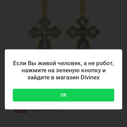
Если Вы живой человек, а не робот,
нажмите на зеленую кнопку и
зайдите в магазин Divinex
Код товара: 294867
Серебряный крестик с позолотой 294867
OK
4700 ₽
-51 %
9500 ₽