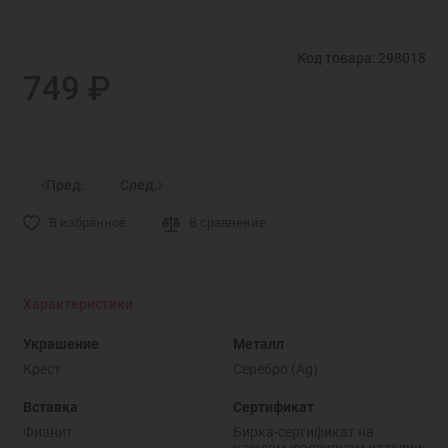
Код товара: 298018
749 ₽
Пред.
След.
В избранное
В сравнение
Характеристики
Украшение
Металл
Крест
Серебро (Ag)
Вставка
Сертификат
Фианит
Бирка-сертификат на
каждом ювелирном изделии