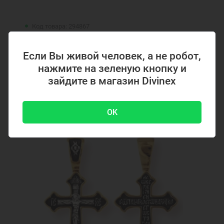
Код товара: 294867
Серебряный крестик с позолотой 294867
Если Вы живой человек, а не робот,
нажмите на зеленую кнопку и
зайдите в магазин Divinex
4700 ₽
-51 %
9500 ₽
OK
Акция