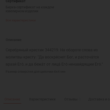
Сертификат
Бирка-сертификат на каждом
ювелирном изделии
Все характеристики
Описание
Серебряный крестик 344219. На обороте слова из
молитвы кресту: "Да воскре́снет Бог, и расточа́тся
врази́ Его́, и да бежа́т от лица́ Его́ ненави́дящии Его́."
Размер отверстия для цепочки 6х4 мм
Описание
Характеристики
Отзывы
0
Доставка и 