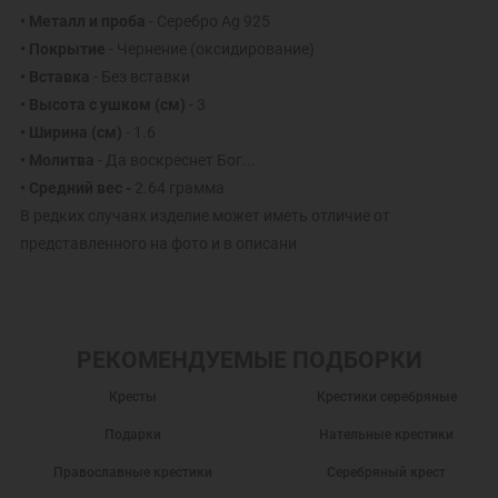
• Металл и проба
- Серебро Ag 925
• Покрытие
- Чернение (оксидирование)
• Вставка
- Без вставки
• Высота с ушком (см)
- 3
• Ширина (см)
- 1.6
• Молитва
- Да воскреснет Бог...
• Средний вес -
2.64 грамма
В редких случаях изделие может иметь отличие от
представленного на фото и в описани
РЕКОМЕНДУЕМЫЕ ПОДБОРКИ
Кресты
Крестики серебряные
Подарки
Нательные крестики
Православные крестики
Серебряный крест