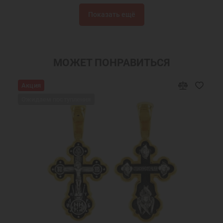
Крест нательный
Крест нательный православный
Показать ещё
Крестики
Крестик серебро
Украшения на шею
Подарки мужчинам
Православные подарки
Православные украшения
МОЖЕТ ПОНРАВИТЬСЯ
Подарок на крестины
Крест нательный серебро
Акция
Ювелирный серебряный крест
Ювелирные украшения
Ожидаем поступления
Крестики серебряные Санкт-Петербург