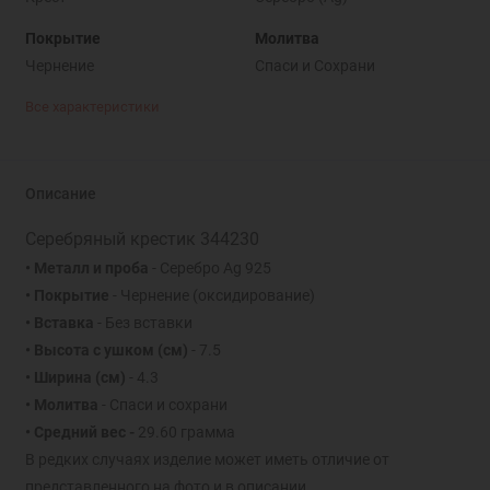
Покрытие
Молитва
Чернение
Спаси и Cохрани
Все характеристики
Описание
Серебряный крестик 344230
• Металл и проба
- Серебро Ag 925
• Покрытие
- Чернение (оксидирование)
• Вставка
- Без вставки
• Высота с ушком (см)
- 7.5
• Ширина (см)
- 4.3
• Молитва
- Спаси и сохрани
• Средний вес -
29.60 грамма
В редких случаях изделие может иметь отличие от
представленного на фото и в описании