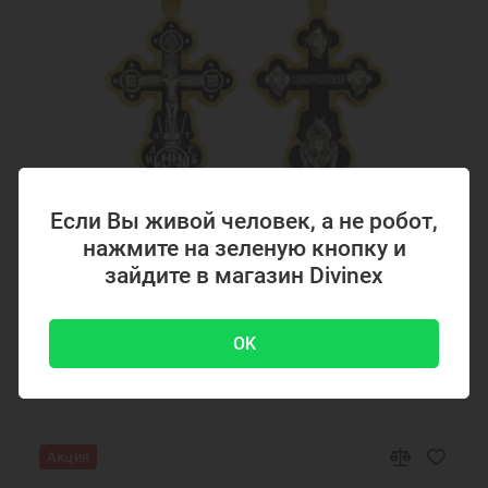
Если Вы живой человек, а не робот,
нажмите на зеленую кнопку и
Код товара: 294867
зайдите в магазин Divinex
Серебряный крестик с позолотой 294867
OK
4700 ₽
-51 %
9500 ₽
Акция