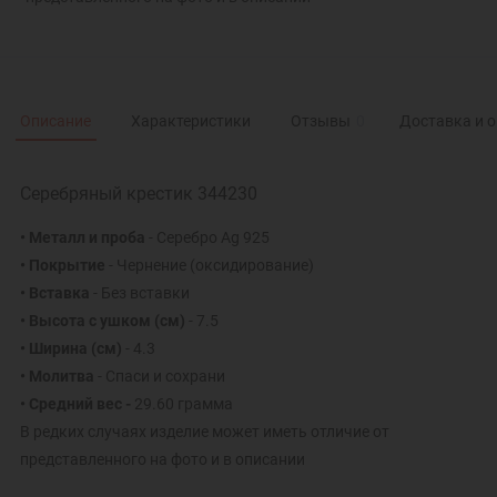
Описание
Характеристики
Отзывы
0
Доставка и 
Серебряный крестик 344230
• Металл и проба
- Серебро Ag 925
• Покрытие
- Чернение (оксидирование)
• Вставка
- Без вставки
• Высота с ушком (см)
- 7.5
• Ширина (см)
- 4.3
• Молитва
- Спаси и сохрани
• Средний вес -
29.60 грамма
В редких случаях изделие может иметь отличие от
представленного на фото и в описании