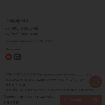
Поддержка
+7 (495) 642-58-42
+7 (915) 349-54-66
Время работы пн-вс: 10.00 —19.00
Мы в сети
© "DIVINEX", 2015-2026 Обращаем ваше внимание на то, что вся
информация (включая цены) на этом интернет-сайте носит
исключительно
информационный характер и ни при каких условиях не является
публичной офертой, определяемой положениями Статьи 437 (2)
Серебряный крестик мужской арт. 344230
В корзину
Гражданского кодекса РФ.
14019 ₽