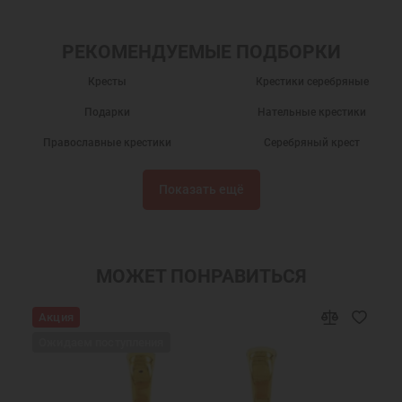
РЕКОМЕНДУЕМЫЕ ПОДБОРКИ
Кресты
Крестики серебряные
Подарки
Нательные крестики
Православные крестики
Серебряный крест
Крест нательный
Крест нательный православный
Показать ещё
Крестики
Крестик серебро
Украшения на шею
Подарки мужчинам
Православные подарки
Православные украшения
МОЖЕТ ПОНРАВИТЬСЯ
Подарок на крестины
Крест нательный серебро
Акция
Ювелирный серебряный крест
Ювелирные украшения
Ожидаем поступления
Крестики серебряные Санкт-Петербург