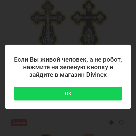
Если Вы живой человек, а не робот,
нажмите на зеленую кнопку и
Код товара: 294867
зайдите в магазин Divinex
Серебряный крестик с позолотой 294867
OK
4700 ₽
-51 %
9500 ₽
Акция