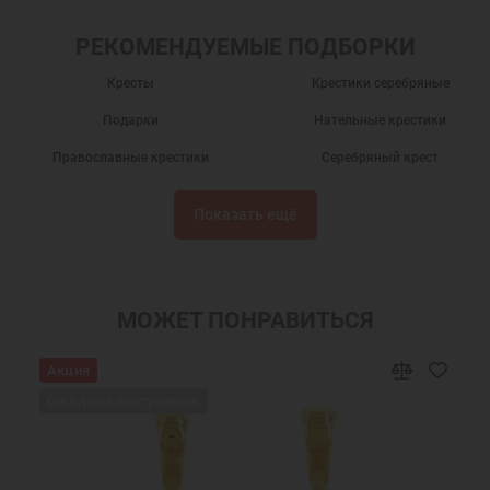
РЕКОМЕНДУЕМЫЕ ПОДБОРКИ
Кресты
Крестики серебряные
Подарки
Нательные крестики
Православные крестики
Серебряный крест
Крест нательный
Крест нательный православный
Показать ещё
Крестики
Крестик серебро
Украшения на шею
Подарки мужчинам
Православные подарки
Православные украшения
МОЖЕТ ПОНРАВИТЬСЯ
Подарок на крестины
Крест нательный серебро
Акция
Ювелирный серебряный крест
Ювелирные украшения
Ожидаем поступления
Крестики серебряные Санкт-Петербург