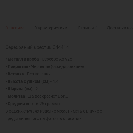
Описание
Характеристики
Отзывы
0
Доставка и 
Серебряный крестик 344414
• Металл и проба
- Серебро Ag 925
• Покрытие
- Чернение (оксидирование)
• Вставка
- Без вставки
• Высота с ушком (см)
- 4.4
• Ширина (см)
- 2
• Молитва
- Да воскреснет Бог...
• Средний вес -
6.26 грамма
В редких случаях изделие может иметь отличие от
представленного на фото и в описании