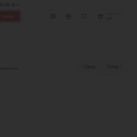
642-58-42
Корзина
0
Найти
0 ₽
Пред.
След.
Divinex
сравнение
Производитель