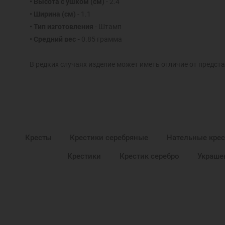
• Высота с ушком
(см)
- 2.4
• Ширина
(см)
- 1.1
• Тип изготовления
- Штамп
• Средний вес -
0.85 грамма
В редких случаях изделие может иметь отличие от предста
Кресты
Крестики серебряные
Нательные крес
Крестики
Крестик серебро
Украше