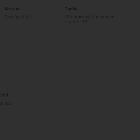
Металл
Проба
Серебро (Ag)
925 - клеймо Пробирной
Палаты РФ
и
4564
Ag 925