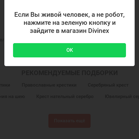
Если Вы живой человек, а не робот,
нажмите на зеленую кнопку и
зайдите в магазин Divinex
вленного на фото и в описании
OK
РЕКОМЕНДУЕМЫЕ ПОДБОРКИ
тики
Православные крестики
Серебряный крест
ния на шею
Крест нательный серебро
Ювелирный се
Показать ещё