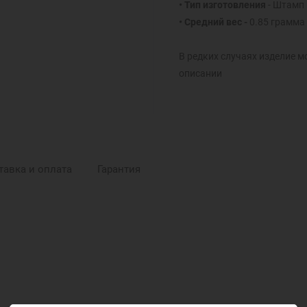
• Тип изготовления
- Штамп
• Средний вес -
0.85 грамма
В редких случаях изделие м
описании
тавка и оплата
Гарантия