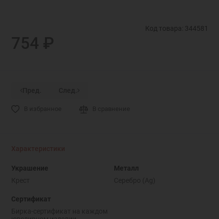
Код товара: 344581
754 ₽
Пред.
След.
В избранное
В сравнение
Характеристики
Украшение
Металл
Крест
Серебро (Ag)
Сертификат
Бирка-сертификат на каждом
ювелирном изделии