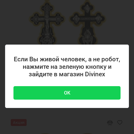
Если Вы живой человек, а не робот,
нажмите на зеленую кнопку и
Код товара: 294867
зайдите в магазин Divinex
Серебряный крестик с позолотой 294867
OK
4700 ₽
-51 %
9500 ₽
Акция