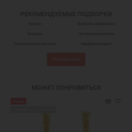
РЕКОМЕНДУЕМЫЕ ПОДБОРКИ
Кресты
Крестики серебряные
Подарки
Нательные крестики
Православные крестики
Серебряный крест
Крест нательный
Крест нательный православный
Показать ещё
Крестики
Крестик серебро
Украшения на шею
Подарки мужчинам
Православные подарки
Православные украшения
МОЖЕТ ПОНРАВИТЬСЯ
Подарок на крестины
Крест нательный серебро
Акция
Ювелирный серебряный крест
Ювелирные украшения
Ожидаем поступления