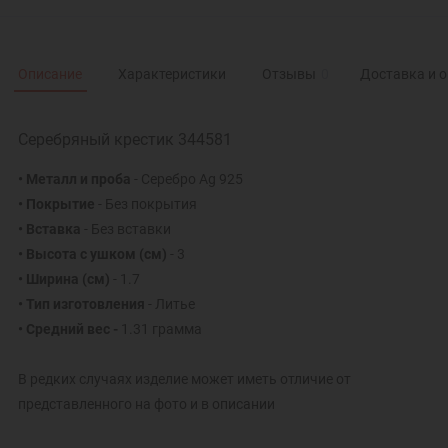
Описание
Характеристики
Отзывы
0
Доставка и 
Серебряный крестик 344581
• Металл и проба
- Серебро Ag 925
• Покрытие
- Без покрытия
• Вставка
- Без вставки
• Высота с ушком
(см)
- 3
• Ширина
(см)
- 1.7
• Тип изготовления
- Литье
• Средний вес -
1.31 грамма
В редких случаях изделие может иметь отличие от
представленного на фото и в описании