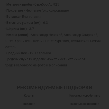
• Металл и проба
- Серебро Ag 925
• Покрытие
- Чернение (оксидирование)
• Вставка
- Без вставки
• Высота с ушком (см)
- 6.3
• Ширина (см)
- 3.7
• Имена (лики)
- Александр Невский, Александр Свирский,
Ангел-Хранитель, Ксения Петербургская, Тихвинская Божия
Матерь
• Средний вес -
19.17 грамма
В редких случаях изделие может иметь отличие от
представленного на фото и в описании
РЕКОМЕНДУЕМЫЕ ПОДБОРКИ
Кресты
Крестики серебряные
Подарки
Нательные крестики