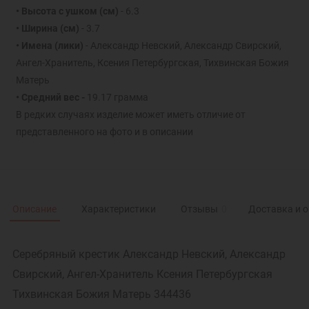
• Высота с ушком (см)
- 6.3
• Ширина (см)
- 3.7
• Имена (лики)
- Александр Невский, Александр Свирский,
Ангел-Хранитель, Ксения Петербургская, Тихвинская Божия
Матерь
• Средний вес -
19.17 грамма
В редких случаях изделие может иметь отличие от
представленного на фото и в описании
Описание
Характеристики
Отзывы
0
Доставка и 
Серебряный крестик Александр Невский, Александр
Свирский, Ангел-Хранитель Ксения Петербургская
Тихвинская Божия Матерь 344436