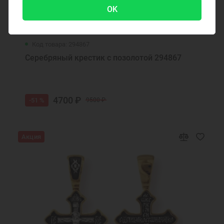
OK
Код товара: 294867
Серебряный крестик с позолотой 294867
4700 ₽
-51 %
9500 ₽
Акция