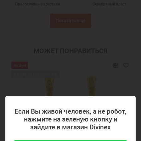
Православные крестики
Серебряный крест
Крест нательный
Крест нательный православный
Показать ещё
Крестики
Крестик серебро
Украшения на шею
Подарки мужчинам
Православные подарки
Православные украшения
МОЖЕТ ПОНРАВИТЬСЯ
Подарок на крестины
Крест нательный серебро
Акция
Ювелирный серебряный крест
Ювелирные украшения
Ожидаем поступления
Крестики серебряные Санкт-Петербург
Кресты Александр Невский
Если Вы живой человек, а не робот,
нажмите на зеленую кнопку и
зайдите в магазин Divinex