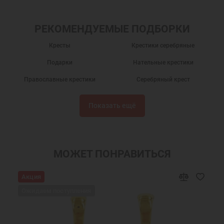
РЕКОМЕНДУЕМЫЕ ПОДБОРКИ
Кресты
Крестики серебряные
Подарки
Нательные крестики
Православные крестики
Серебряный крест
Крест нательный
Крест нательный православный
Показать ещё
Крестики
Крестик серебро
Украшения на шею
Подарки мужчинам
Православные подарки
Православные украшения
МОЖЕТ ПОНРАВИТЬСЯ
Подарок на крестины
Крест нательный серебро
Акция
Ювелирный серебряный крест
Ювелирные украшения
Ожидаем поступления