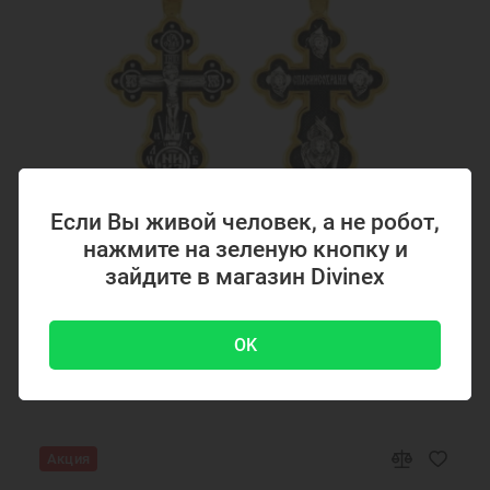
Если Вы живой человек, а не робот,
нажмите на зеленую кнопку и
Код товара: 294867
зайдите в магазин Divinex
Серебряный крестик с позолотой 294867
OK
4700 ₽
-51 %
9500 ₽
Акция