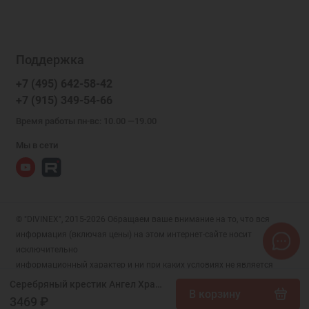
Поддержка
+7 (495) 642-58-42
+7 (915) 349-54-66
Время работы пн-вс: 10.00 —19.00
Мы в сети
© "DIVINEX", 2015-2026 Обращаем ваше внимание на то, что вся
информация (включая цены) на этом интернет-сайте носит
исключительно
информационный характер и ни при каких условиях не является
публичной офертой, определяемой положениями Статьи 437 (2)
Серебряный крестик Ангел Хранитель (размер 45 мм), арт. 294079
В корзину
Гражданского кодекса РФ.
3469 ₽