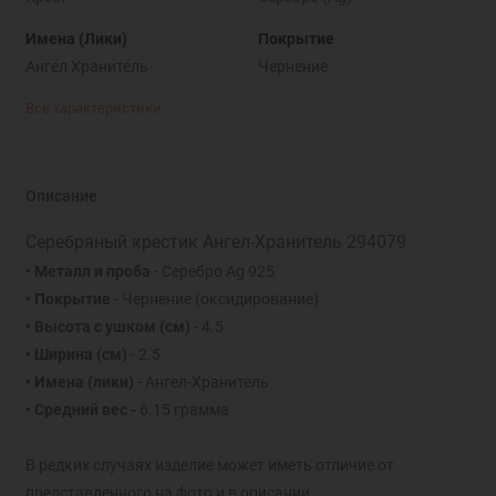
Имена (Лики)
Покрытие
Ангел Хранитель
Чернение
Все характеристики
Описание
Серебряный крестик Ангел-Хранитель 294079
• Металл и проба
- Серебро Ag 925
• Покрытие
- Чернение (оксидирование)
• Высота с ушком (см)
- 4.5
• Ширина (см)
- 2.5
• Имена (лики)
- Ангел-Хранитель
• Средний вес -
6.15 грамма
В редких случаях изделие может иметь отличие от
представленного на фото и в описании