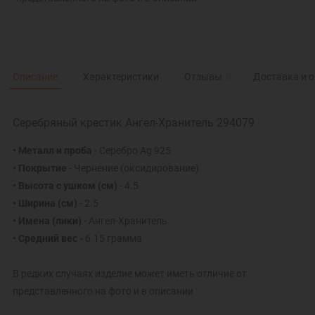
Описание
Характеристики
Отзывы
0
Доставка и 
Серебряный крестик Ангел-Хранитель 294079
• Металл и проба
- Серебро Ag 925
• Покрытие
- Чернение (оксидирование)
• Высота с ушком (см)
- 4.5
• Ширина (см)
- 2.5
• Имена (лики)
- Ангел-Хранитель
• Средний вес -
6.15 грамма
В редких случаях изделие может иметь отличие от
представленного на фото и в описании