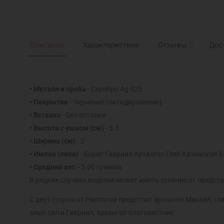
Описание
Характеристики
Отзывы
0
Дос
• Металл и проба
- Серебро Ag 925
• Покрытие
- Чернение (оксидирование)
• Вставка
- Без вставки
• Высота с ушком (см)
- 3.5
• Ширина (см)
- 2
• Имена (лики)
- Борис Гавриил Архангел Глеб Казанская
• Средний вес -
5.00 грамма
В редких случаях изделие может иметь отличие от предста
С двух сторон от Распятия предстоят архангел Михаил, г
злых сил и Гавриил, архангел-благовестник.