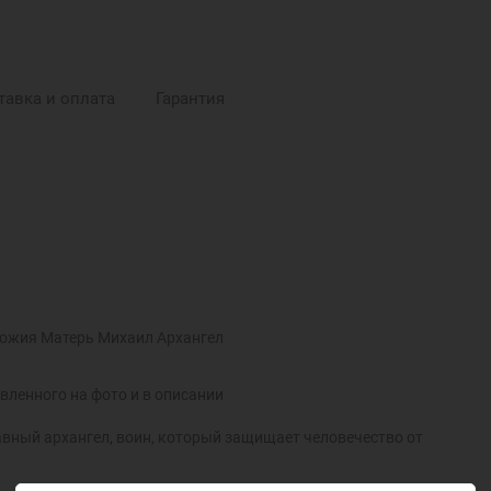
тавка и оплата
Гарантия
 Божия Матерь Михаил Архангел
вленного на фото и в описании
лавный архангел, воин, который защищает человечество от