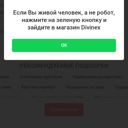
 почитаемых святых в Христианской Церкви. На Руси он
Если Вы живой человек, а не робот,
ник в крестьянском труде. Слева и справа от святого
нажмите на зеленую кнопку и
зайдите в магазин Divinex
 самых почитаемых в России.
OK
РЕКОМЕНДУЕМЫЕ ПОДБОРКИ
арки
Нательные крестики
Православные крестики
стики
Крестик серебро
Украшения на шею
Подар
а крестины
Крест нательный серебро
Ювелирный сер
ург
Кресты Архангел Михаил
Кресты Архангел Гаври
Показать ещё