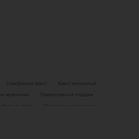
Серебряный крест
Крест нательный
ки мужчинам
Православные подарки
ебряный крест
Ювелирные украшения
ил
Кресты Георгий Победоносец