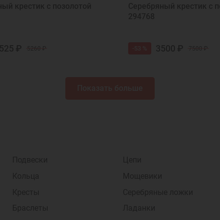
ый крестик с позолотой
Серебряный крестик с п
294768
525 ₽
3500 ₽
-53 %
5260 ₽
7500 ₽
Показать больше
Подвески
Цепи
Кольца
Мощевики
Кресты
Серебряные ложки
Браслеты
Ладанки