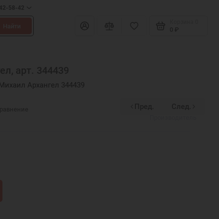
642-58-42
Корзина
0
Найти
0 ₽
л, арт. 344439
Михаил Архангел 344439
Пред.
След.
Divinex
сравнение
Производитель