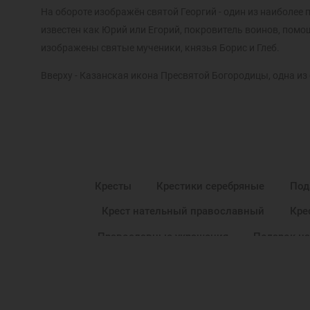
На обороте изображён святой Георгий - один из наиболее
известен как Юрий или Егорий, покровитель воинов, помощ
изображены святые мученики, князья Борис и Глеб.
Вверху - Казанская икона Пресвятой Богородицы, одна из
Кресты
Крестики серебряные
Под
Крест нательный православный
Кре
Православные украшения
Подарок н
Крестики серебряные Санкт-Петерб