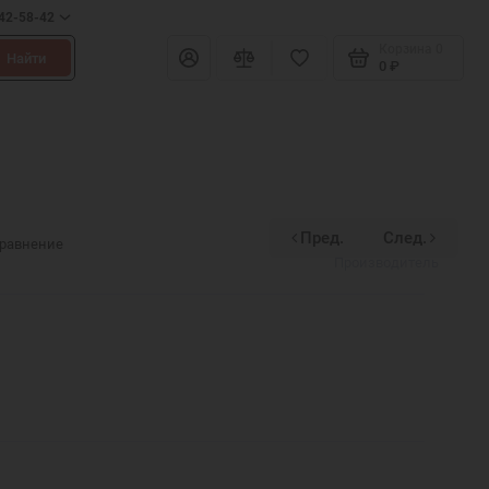
642-58-42
Корзина
0
Найти
0 ₽
Пред.
След.
Divinex
сравнение
Производитель