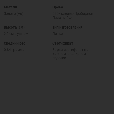
Металл
Проба
Золото (Au)
585 - клеймо Пробирной
Палаты РФ
Высота (см)
Тип изготовления
2,2 см с ушком
Литье
Средний вес
Сертификат
0.84 грамма
Бирка-сертификат на
каждом ювелирном
изделии