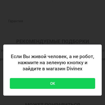
Гарантия
РЕКОМЕНДУЕМЫЕ ПОДБОРКИ
Нательные крестики
Православные крестики
Крест
Если Вы живой человек, а не робот,
равославные подарки
Православные украшения
Нов
нажмите на зеленую кнопку и
Подарок на крестины
Ювелирные украшения
зайдите в магазин Divinex
Показать ещё
OK
МОЖЕТ ПОНРАВИТЬСЯ