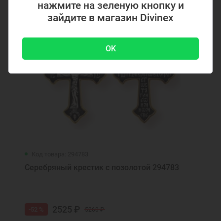
нажмите на зеленую кнопку и
зайдите в магазин Divinex
OK
Код товара: 294783
Серебряный крестик с позолотой 294783
2525 ₽
-52 %
5260 ₽