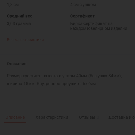
1,3 см
4 см с ушком
Средний вес
Сертификат
3,03 грамма
Бирка-сертификат на
каждом ювелирном изделии
Все характеристики
Описание
Размер крестика - высота с ушком 40мм (без ушка 34мм),
ширина 18мм. Внутреннее проушие - 5х2мм
Описание
Характеристики
Отзывы
0
Доставка и 