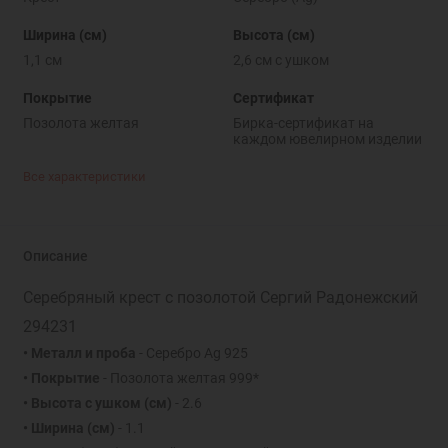
Ширина (см)
Высота (см)
1,1 см
2,6 см с ушком
Покрытие
Сертификат
Позолота желтая
Бирка-сертификат на
каждом ювелирном изделии
Все характеристики
Описание
Серебряный крест с позолотой Сергий Радонежский
294231
• Металл и проба
- Серебро Ag 925
• Покрытие
- Позолота желтая 999*
• Высота с ушком
(см)
- 2.6
• Ширина
(см)
- 1.1