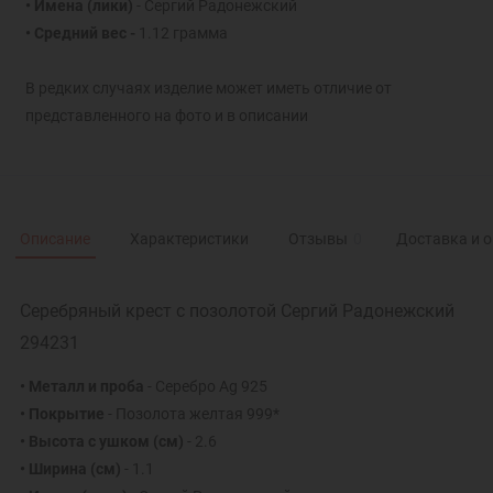
• Имена (лики)
- Сергий Радонежский
• Средний вес -
1.12 грамма
В редких случаях изделие может иметь отличие от
представленного на фото и в описании
Описание
Характеристики
Отзывы
0
Доставка и 
Серебряный крест с позолотой Сергий Радонежский
294231
• Металл и проба
- Серебро Ag 925
• Покрытие
- Позолота желтая 999*
• Высота с ушком
(см)
- 2.6
• Ширина
(см)
- 1.1