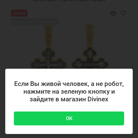
Подарки мужчинам
Православные подарки
Акция
Православные украшения
Подарок на крестины
Ожидаем поступления
Крест нательный серебро
Крест серебро с позолотой мужской
Ювелирный серебряный крест
Серебряный крест с позолотой мужской
Ювелирные украшения
Позолоченные крестики
Крестики серебряные Ювемаст
Кресты Сергий Радонежский
Желтая позолота
Если Вы живой человек, а не робот,
нажмите на зеленую кнопку и
зайдите в магазин Divinex
Код товара: 294867
OK
Серебряный крестик с позолотой 294867