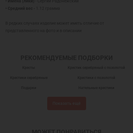
• Имена (лики)
- Сергий Радонежский
• Средний вес -
1.12 грамма
В редких случаях изделие может иметь отличие от
представленного на фото и в описании
РЕКОМЕНДУЕМЫЕ ПОДБОРКИ
Кресты
Крестик серебряный с позолотой
Крестики серебряные
Крестики с позолотой
Подарки
Нательные крестики
Православные крестики
Серебряный крест
Показать ещё
Крест нательный
Крест нательный православный
Крестики
Крестик серебро
Украшения на шею
Серебряные крестики с позолотой
МОЖЕТ ПОНРАВИТЬСЯ