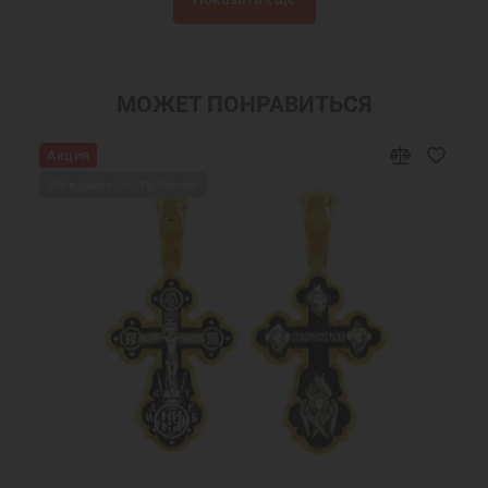
Ложка серебряная детская
Серебряные ложки на зубок
Серебряные ложки на крещение
Серебряная ложечка на крещение
Серебряные ложечки
Серебряные ложечки на крестины
МОЖЕТ ПОНРАВИТЬСЯ
Православные подарки
Православные украшения
Акция
Новогодние подарки
Подарок на День Рождения
Ожидаем поступления
Подарок на крестины
Ювелирные украшения
Ложка для детей