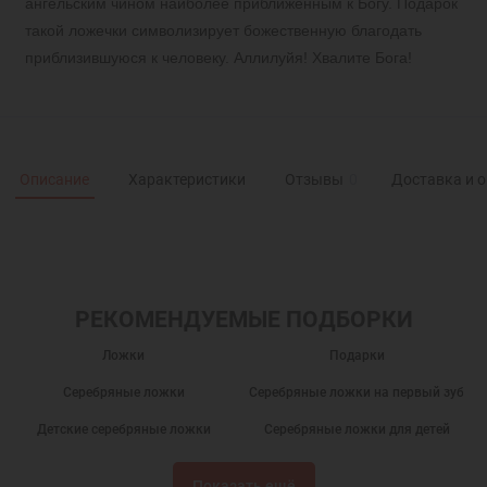
ангельским чином наиболее приближенным к Богу. Подарок
такой ложечки символизирует божественную благодать
приблизившуюся к человеку. Аллилуйя! Хвалите Бога!
Описание
Характеристики
Отзывы
0
Доставка и 
РЕКОМЕНДУЕМЫЕ ПОДБОРКИ
Ложки
Подарки
Серебряные ложки
Серебряные ложки на первый зуб
Детские серебряные ложки
Серебряные ложки для детей
Серебряная ложка для ребенка
Серебряная ложка на крестины
Показать ещё