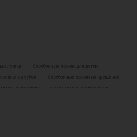
ные ложки
Серебряные ложки для детей
 ложки на зубок
Серебряные ложки на крещение
славные подарки
Православные украшения
Ложка для детей
Ложка Ангел Хранитель