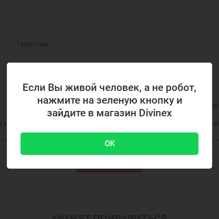
Гарантия
РЕКОМЕНДУЕМЫЕ ПОДБОРКИ
Если Вы живой человек, а не робот,
нажмите на зеленую кнопку и
и
Серебряные ложки на первый зуб
Детские серебря
зайдите в магазин Divinex
а на крестины
Ложка серебряная детская
Серебряные
ые ложечки
Серебряные ложечки на крестины
Право
OK
дения
Подарок на крестины
Ювелирные украшения
Показать ещё
МОЖЕТ ПОНРАВИТЬСЯ