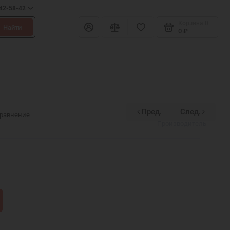
642-58-42
Корзина
0
Найти
0 ₽
Пред.
След.
Divinex
сравнение
Производитель