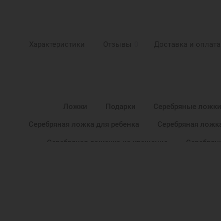
Характеристики
Отзывы
0
Доставка и оплата
Ложки
Подарки
Серебряные ложк
Серебряная ложка для ребенка
Серебряная ложк
Серебряная ложечка на крещение
Серебрян
Новогодние подарки
Подарок на День Рож