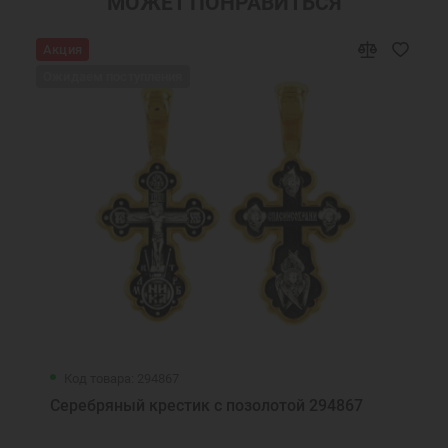
МОЖЕТ ПОНРАВИТЬСЯ
Православные подарки
Православные украшения
Акция
Новогодние подарки
Подарок девушке на Новый год
Ожидаем поступления
Подарок женщине на Новый Год
Подарок на День Рождения
Подарок маме
Подарок на крестины
Подарок девочке на Новый год
Подарок подруге на Новый Год
Нательная икона Семистрельная
Кулон женский серебро
Кулон серебряный женский
Серебряные кулоны для девушек
Серебряные кулоны для женщин
Серебряный кулон медальон
Серебряный кулон оберег
Ювелирные украшения
Медальон православный
Код товара: 294867
Серебряный крестик с позолотой 294867