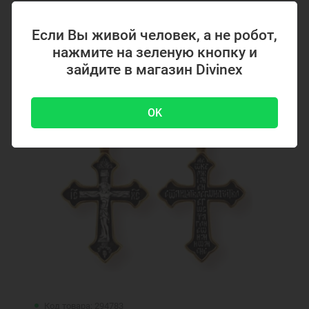
4700 ₽
-51 %
9500 ₽
Если Вы живой человек, а не робот,
нажмите на зеленую кнопку и
зайдите в магазин Divinex
Акция
OK
Код товара: 294783