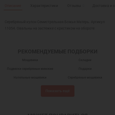
Описание
Характеристики
Отзывы
0
Доставка и 
Серебряный кулон Семистрельная Божья Матерь. Артикул
11054. Овальны на застежке с крестиком на обороте
РЕКОМЕНДУЕМЫЕ ПОДБОРКИ
Мощевики
Складни
Подвески серебряные женские
Подарки
Нательные мощевики
Серебряные мощевики
Мощевик серебро
Мощевики складни
Показать ещё
Православные мощевики
Украшения на шею
Мужские украшения на шею
Мощевик подвеска
Мощевик для мощей
Мощевик нательный серебряный