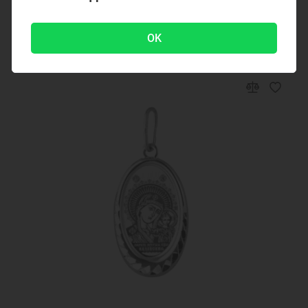
1095 ₽
OK