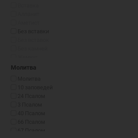
Чернение
Вставка
Чернение/Родий
Алпанит
Эмаль Горячая
Аметист
Без вставки
Без вставок
Без камней
Жемчуг
Жемчуг (синт.)
Молитва
Жемчуг (синт.) / Фианит
Молитва
Жемчуг / Фианит
10 заповедей
Изумруд
24 Псалом
Корунд
3 Псалом
Нано-фианиты
40 Псалом
Оникс (Синт.)
66 Псалом
Рубин
67 Псалом
Рубин (выращенный)