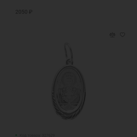
занять у тебя не отвращайся
2050 ₽
Псалом
Псалтирь
Равноапостольная Елена моли Бога о мне
Радуйтеся святии и преславнии
чудотворцы Петре и Февроние
Св. Спиридон моли Бога о нас
Святая Ангелина, моли Бога о мне
Святая Анна, моли Бога о мне
Святая блаженная Ксения, моли Бога о
мне
Святая блаженная мати Матроно, моли
Бога о нас
Святая блаженная Матрона, моли бога о
мне
Святая блаженная Матрона, моли Бога о
нас
Код товара: 327629