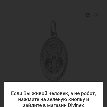
Если Вы живой человек, а не робот,
Код товара: 327635
нажмите на зеленую кнопку и
Серебряная подвеска Александра 327635
зайдите в магазин Divinex