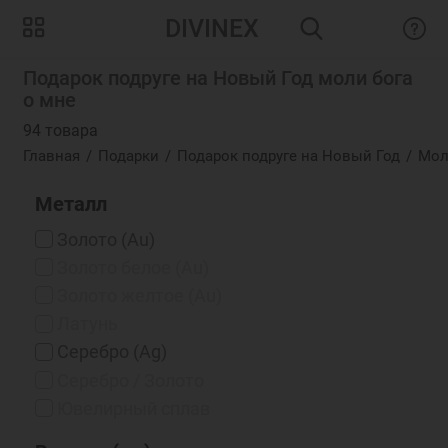
DIVINEX
Подарок подруге на Новый Год моли бога
о мне
94 товара
Главная
Подарки
Подарок подруге на Новый Год
Мол
Металл
Золото (Au)
Золото белое (Au)
Золото желтое (Au)
Латунь
Серебро (Ag)
Серебро / Золото
Ювелирный сплав