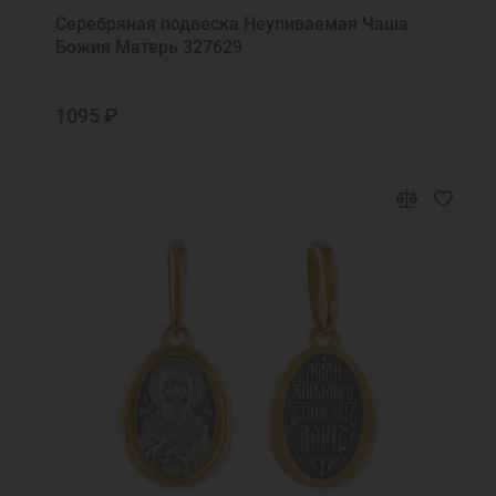
Святая Блаженная Матроно, моли Бога о
Серебряная подвеска Неупиваемая Чаша
нас
Божия Матерь 327629
Святая Валентина, моли Бога о мне
Святая Вера, моли Бога о мне
1095 ₽
Святая Вероника, моли Бога о мне
Святая Екатерина, моли Бога о мне
Святая Любовь, моли Бога о мне
Святая мученица Божия Матрона моли
Бога о нас
Святая мученица Божия Татьяна, моли
Бога о нас
Святая мученица Галина, моли Бога о мне
Святая мученица Зинаида моли Бога о
нас
Святая мученице Иулие, моли Бога о мне
Святая преподобномученице Евгения,
моли Бога о нас