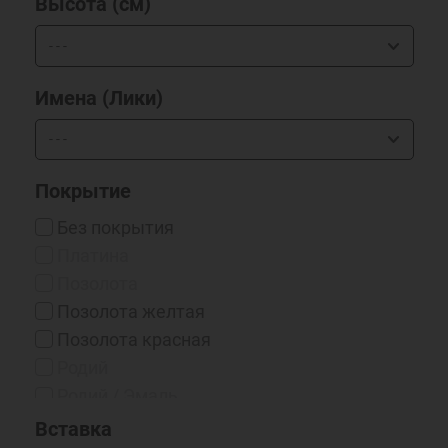
Высота (см)
Имена (Лики)
Покрытие
Без покрытия
Платина
Позолота
Позолота желтая
Позолота красная
Родий
Родий / Эмаль
Серебрение 999*
Вставка