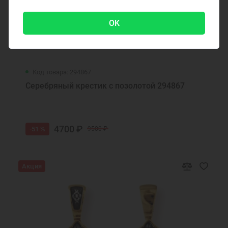
Нательные образки святых
Нательные серебряные образки
OK
Подвеска украшение
Подвеска кулон
Подвеска икона
Ювелирные украшения
Код товара: 294867
Серебряный крестик с позолотой 294867
4700 ₽
-51 %
9500 ₽
Акция