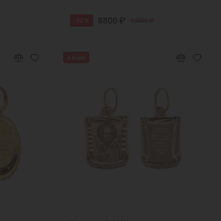
8800 ₽
-32 %
13000 ₽
Акция