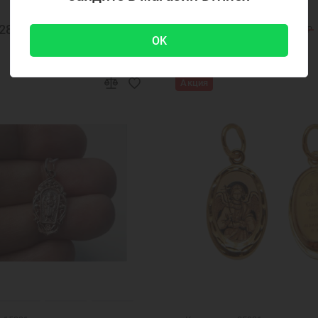
2875 ₽
24850 ₽
-23 %
22000 ₽
32300 ₽
OK
Акция