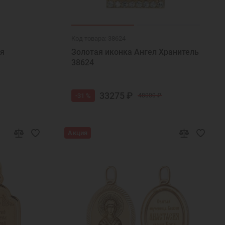
Код товара: 38624
ия
Золотая иконка Ангел Хранитель
38624
33275 ₽
-31 %
48000 ₽
Акция