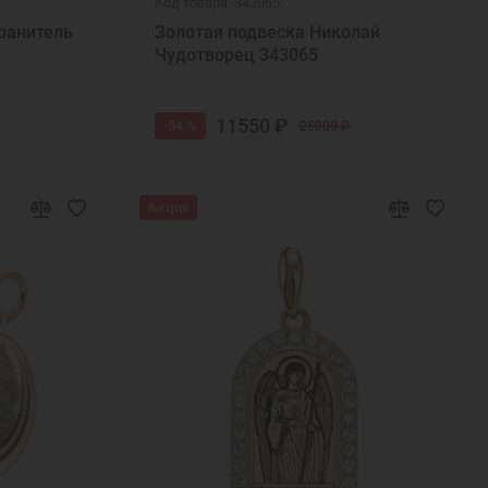
Код товара: 343065
ранитель
Золотая подвеска Николай
Чудотворец 343065
11550 ₽
-54 %
25000 ₽
Акция