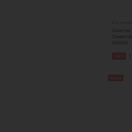
Код товара
Золотая
Семистр
343066
1
-54 %
Акция