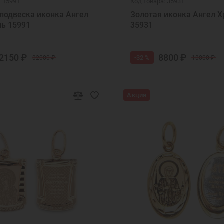
: 15991
Код товара: 35931
подвеска иконка Ангел
Золотая иконка Ангел Х
ль 15991
35931
2150 ₽
8800 ₽
-32 %
32000 ₽
13000 ₽
Акция