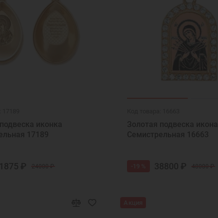
: 17189
Код товара: 16663
 подвеска иконка
Золотая подвеска икона
ельная 17189
Семистрельная 16663
1875 ₽
38800 ₽
-19 %
24000 ₽
48000 ₽
Акция