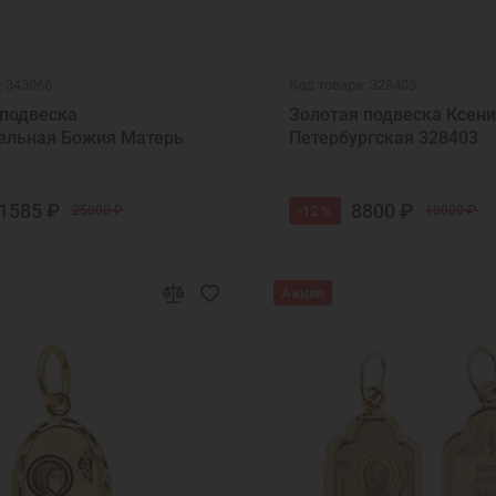
: 343066
Код товара: 328403
 подвеска
Золотая подвеска Ксен
ельная Божия Матерь
Петербургская 328403
1585 ₽
8800 ₽
-12 %
25000 ₽
10000 ₽
Акция