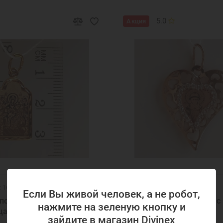
5.0
Акция
: 16051
Код товара: 41974
Если Вы живой человек, а не робот,
подвеска икона
Золотой кулон сердце с
нажмите на зеленую кнопку и
ца Божья Матерь 16051
святая Ольга 41974
зайдите в магазин Divinex