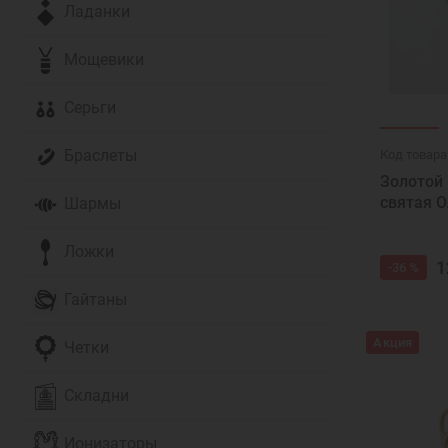
Ладанки
Мощевики
Серьги
Браслеты
Код товара
Золотой 
святая О
Шармы
Ложки
1
-36 %
Гайтаны
Акция
Четки
Складни
Ионизаторы