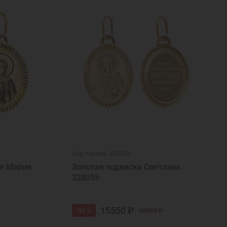
Код товара: 328055
ая Мария
Золотая подвеска Светлана
328055
15550 ₽
-38 %
25000 ₽