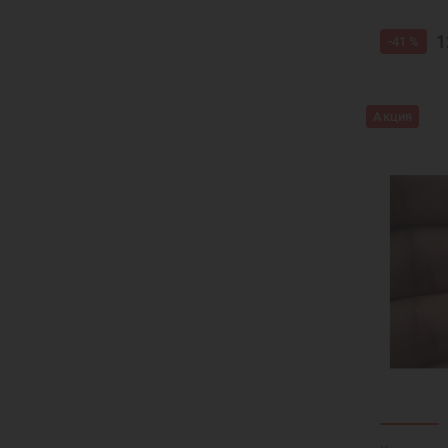
1
-41 %
Акция