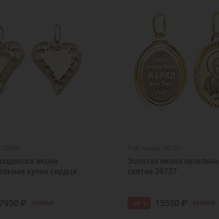
: 52868
Код товара: 39727
подвеска икона
Золотая икона нательн
ельная кулон сердце
святая 39727
7950 ₽
15550 ₽
-38 %
32300 ₽
25000 ₽