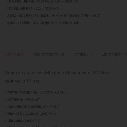
• Имена (лики)
- Матрона Московская
• Средний вес -
2.33 грамма
В редких случаях изделие может иметь отличие от
представленного на фото и в описании
Описание
Характеристики
Отзывы
0
Доставка и 
Золотая подвеска Матрона Московская 341366 –
(диаметр 17 мм)
• Металл и проба
- Золото Au 585
• Вставка
- Фианит
• Количество вставок
- 31 шт.
• Высота с ушком (см)
- 2.5
• Ширина (см)
- 1.7