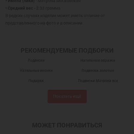
• Имена (лики)
- Матрона Московская
• Средний вес -
2.33 грамма
В редких случаях изделие может иметь отличие от
представленного на фото и в описании
РЕКОМЕНДУЕМЫЕ ПОДБОРКИ
Подвески
Нательные образки
Нательные иконки
Подвески золотые
Подарки
Подвески Матрона все
Кулоны на шею
Золотые кулоны
Показать ещё
Нательные иконы
Золотые иконки
Подвески из золота
Именные подвески
Украшения на шею
Православные подарки
МОЖЕТ ПОНРАВИТЬСЯ
Православные украшения
Новогодние подарки