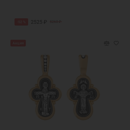
2525 ₽
-52 %
5260 ₽
Акция