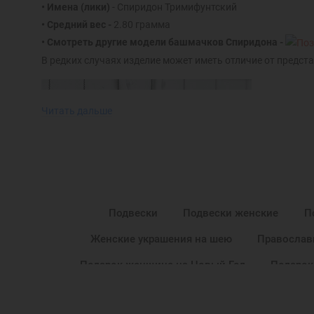
• Имена (лики)
- Спиридон Тримифунтский
• Средний вес -
2.80 грамма
• Смотреть другие модели башмачков Спиридона -
В редких случаях изделие может иметь отличие от предста
Читать дальше
Подвески
Подвески женские
П
Женские украшения на шею
Православ
Подарок женщине на Новый Год
Подарок
Подарок подруге на Новый Год
Подвеска в подаро