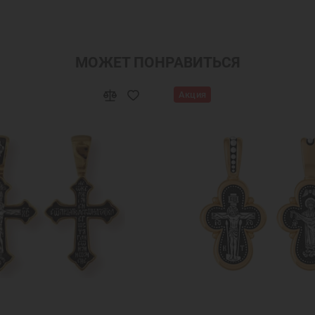
лон фианит
Кулон женский серебро
Кулон серебрян
ые украшения кулоны
Серебряный кулон оберег
Сере
вески на шею женские
Подвеска башмачок Спиридона
МОЖЕТ ПОНРАВИТЬСЯ
Акция