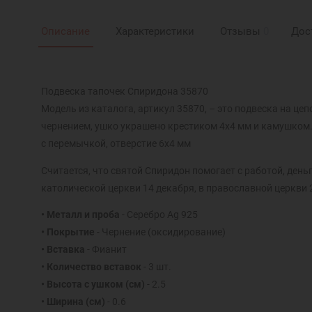
Описание
Характеристики
Отзывы
0
Дос
Подвеска тапочек Спиридона 35870
Модель из каталога, артикул 35870, – это подвеска на це
чернением, ушко украшено крестиком 4х4 мм и камушком.
с перемычкой, отверстие 6х4 мм
Считается, что святой Спиридон помогает с работой, ден
католической церкви 14 декабря, в православной церкви 
• Металл и проба
- Серебро Ag 925
• Покрытие
- Чернение (оксидирование)
• Вставка
- Фианит
• Количество вставок
- 3 шт.
• Высота с ушком (см)
- 2.5
• Ширина (см)
- 0.6