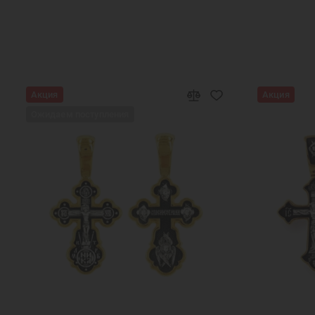
Кулоны на цепочку женские
Серебряный ку
Серебряные кулоны для женщин
Серебрян
Подвеска кулон
Под
Акция
Акция
Ожидаем поступления