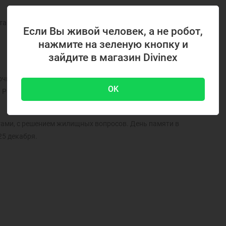
тавка и оплата
Гарантия
Если Вы живой человек, а не робот,
нажмите на зеленую кнопку и
зайдите в магазин Divinex
почку в форме "Тапочек Спиридона". Выполнена из серебра с
OK
 Размер тапочка 15х6 мм. Размер крестика 4х4 мм. Петелька
ьгами, с решением жилищных вопросов. День памяти в
25 декабря.