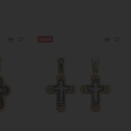
ый женский
Серебряные кулоны для девушек
бряные подвески кулоны
Подвеска на шею
Ювелирные украшения
Акция