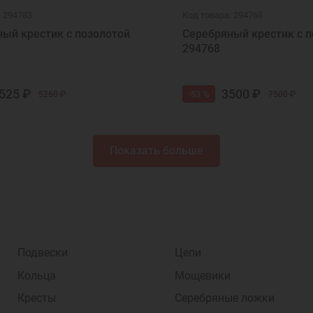
: 294783
Код товара: 294768
ый крестик с позолотой
Серебряный крестик с п
294768
525 ₽
3500 ₽
-53 %
5260 ₽
7500 ₽
Показать больше
Подвески
Цепи
Кольца
Мощевики
Кресты
Серебряные ложки