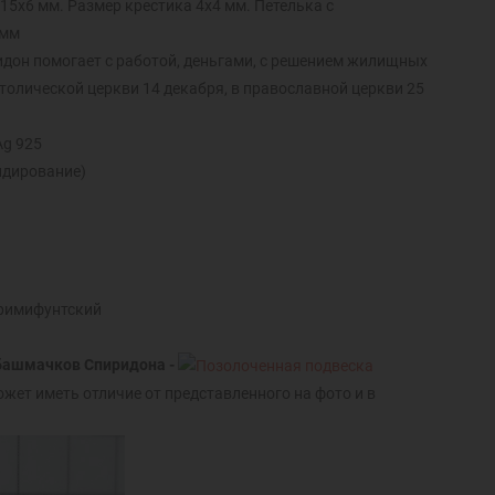
5х6 мм. Размер крестика 4х4 мм. Петелька с
 мм
идон помогает с работой, деньгами, с решением жилищных
толической церкви 14 декабря, в православной церкви 25
Ag 925
идирование)
Тримифунтский
 башмачков Спиридона -
ожет иметь отличие от представленного на фото и в