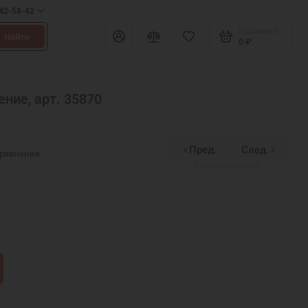
642-58-42
Корзина
0
Найти
0 ₽
ние, арт. 35870
Пред.
След.
Духовное наследие
сравнение
Производитель