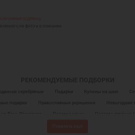
вленного на фото и в описании
РЕКОМЕНДУЕМЫЕ ПОДБОРКИ
одвески серебряные
Подарки
Кулоны на шею
Се
ные подарки
Православные украшения
Новогодние 
 на День Рождения
Подарок маме
Подарок другу на
к
Женские кулоны
Женские подвески и кулоны
Показать ещё