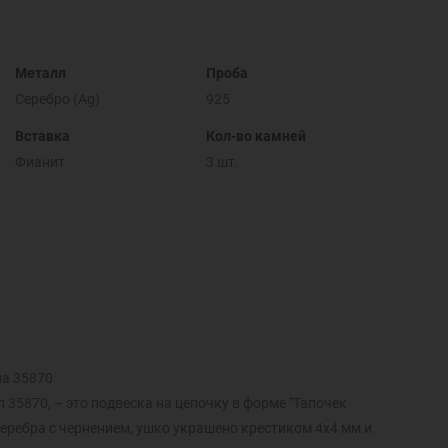
Металл
Проба
Серебро (Ag)
925
Вставка
Кол-во камней
Фианит
3 шт.
на 35870
 35870, – это подвеска на цепочку в форме "Тапочек
еребра с чернением, ушко украшено крестиком 4х4 мм и