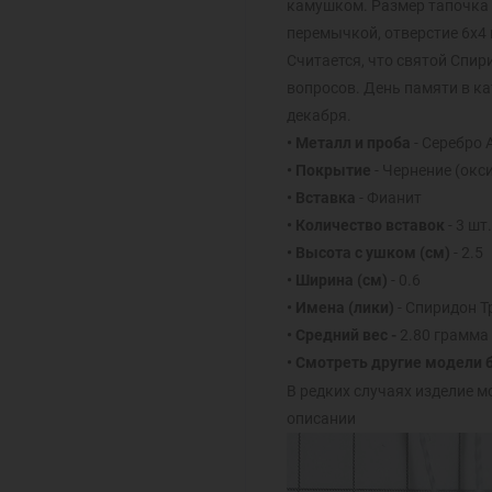
камушком. Размер тапочка 1
перемычкой, отверстие 6х4
Считается, что святой Спир
вопросов. День памяти в ка
декабря.
• Металл и проба
- Серебро 
• Покрытие
- Чернение (окс
• Вставка
- Фианит
• Количество вставок
- 3 шт.
• Высота с ушком (см)
- 2.5
• Ширина (см)
- 0.6
• Имена (лики)
- Спиридон 
• Средний вес -
2.80 грамма
• Смотреть другие модели
В редких случаях изделие м
описании