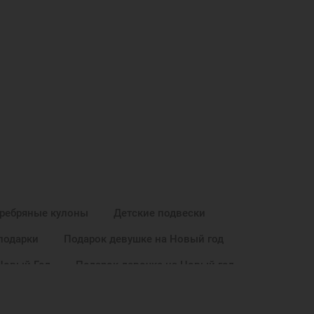
ребряные кулоны
Детские подвески
подарки
Подарок девушке на Новый год
 Новый Год
Подарок девочке на Новый год
Красивые женские кулоны
Кулон на шею женский