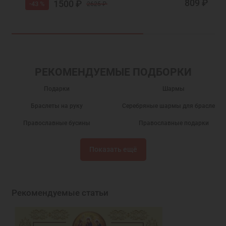
809 ₽
1500 ₽
-43 %
2625 ₽
РЕКОМЕНДУЕМЫЕ ПОДБОРКИ
Подарки
Шармы
Браслеты на руку
Серебряные шармы для браслетов
Православные бусины
Православные подарки
Православные украшения
Новогодние подарки
Показать ещё
Подарок на День Рождения
Подарок на крестины
Шармы православные
Подвеска шарм
Рекомендуемые статьи
Ювелирные шармы
Бусины шармы
Православные бусины для браслетов
Серебряные бусины для браслетов
Бусины серебряные православные
Ювелирные украшения