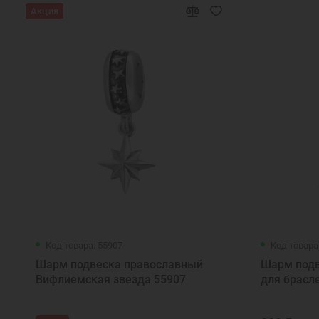
Акция
Код товара: 55907
Код товара
Шарм подвеска православный
Шарм подв
Вифлиемская звезда 55907
для брасл