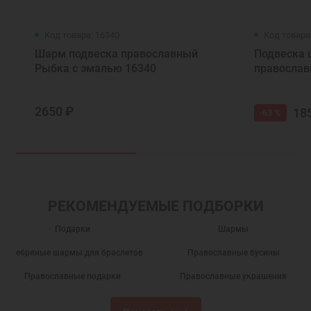
Код товара: 16340
Код товара
Шарм подвеска православный
Подвеска 
Рыбка с эмалью 16340
православ
2650 ₽
18
-63 %
РЕКОМЕНДУЕМЫЕ ПОДБОРКИ
Подарки
Шармы
Серебряные шармы для браслетов
Православные бусины
Православные подарки
Православные украшения
Новогодние подарки
Подарок на День Рождения