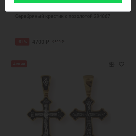
Код товара: 294867
Серебряный крестик с позолотой 294867
4700 ₽
-51 %
9500 ₽
Акция