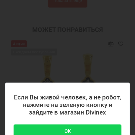
Показать ещё
Подарок на крестины
Шармы православные
Подвеска шарм
Ювелирные шармы
Бусины шармы
Православные бусины для браслетов
МОЖЕТ ПОНРАВИТЬСЯ
Серебряные бусины для браслетов
Бусины серебряные православные
Акция
Ювелирные украшения
Подвеска Шарм для браслета
Ожидаем поступления
Если Вы живой человек, а не робот,
нажмите на зеленую кнопку и
зайдите в магазин Divinex
OK