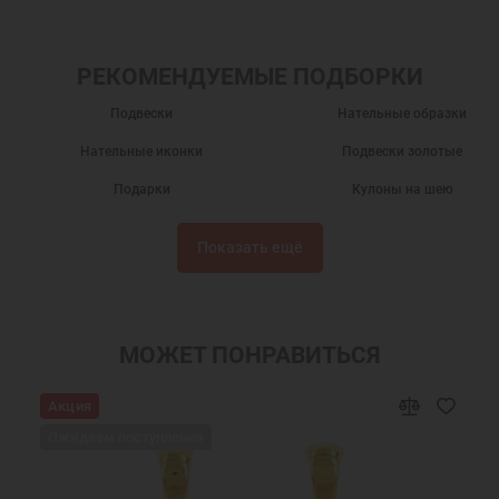
РЕКОМЕНДУЕМЫЕ ПОДБОРКИ
Подвески
Нательные образки
Нательные иконки
Подвески золотые
Подарки
Кулоны на шею
Золотые кулоны
Нательные иконы
Показать ещё
Золотые иконки
Подвески из золота
Именные подвески
Подвески именные из золота
Украшения на шею
Православные подарки
МОЖЕТ ПОНРАВИТЬСЯ
Православные украшения
Новогодние подарки
Акция
Подарок на День Рождения
Подарок на крестины
Ожидаем поступления
Золотая подвеска на шею
Золотые подвески иконки
Ювелирные золотые подвески
Золотая подвеска икона