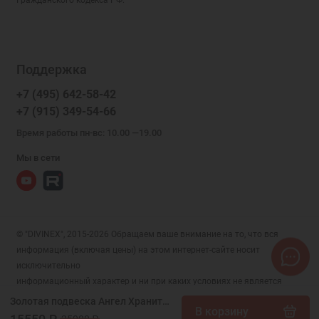
Поддержка
+7 (495) 642-58-42
+7 (915) 349-54-66
Время работы пн-вс: 10.00 —19.00
Мы в сети
© "DIVINEX", 2015-2026 Обращаем ваше внимание на то, что вся
информация (включая цены) на этом интернет-сайте носит
исключительно
информационный характер и ни при каких условиях не является
публичной офертой, определяемой положениями Статьи 437 (2)
Золотая подвеска Ангел Хранитель (размер овала 18х13 мм) лазерная гравировка, арт. 328037
В корзину
Гражданского кодекса РФ.
15550 ₽
25000 ₽