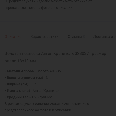
В редких случаях изделие может иметь отличие от
представленного на фото и в описании
Описание
Характеристики
Отзывы
0
Доставка и 
Золотая подвеска Ангел Хранитель 328037 - размер
овала 18х13 мм
• Металл и проба
- Золото Au 585
• Высота с ушком (см)
- 3
• Ширина (см)
- 1.7
• Имена (лики)
- Ангел-Хранитель
• Средний вес -
1.25 грамма
В редких случаях изделие может иметь отличие от
представленного на фото и в описании