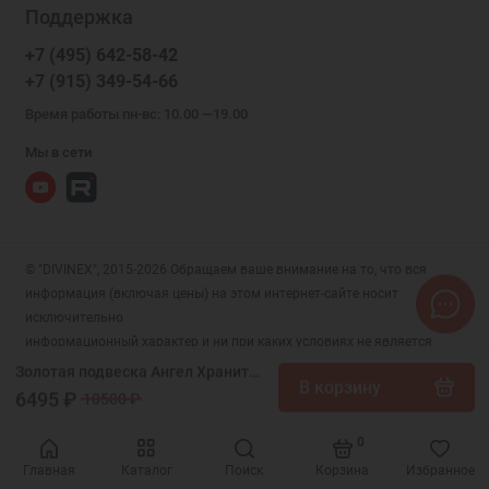
Поддержка
+7 (495) 642-58-42
+7 (915) 349-54-66
Время работы пн-вс: 10.00 —19.00
Мы в сети
© "DIVINEX", 2015-2026 Обращаем ваше внимание на то, что вся
информация (включая цены) на этом интернет-сайте носит
исключительно
информационный характер и ни при каких условиях не является
публичной офертой, определяемой положениями Статьи 437 (2)
Золотая подвеска Ангел Хранитель (размер иконки 16х7 мм) прямоугольной формы, арт. 328472
В корзину
Гражданского кодекса РФ.
6495 ₽
10500 ₽
0
Главная
Каталог
Поиск
Корзина
Избранное