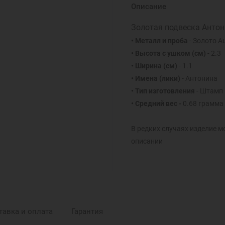
Описание
Золотая подвеска Антон
• Металл и проба
- Золото A
• Высота с ушком (см)
- 2.3
• Ширина (см)
- 1.1
• Имена (лики)
- Антонина
• Тип изготовления
- Штамп
• Средний вес -
0.68 грамма
В редких случаях изделие м
описании
тавка и оплата
Гарантия