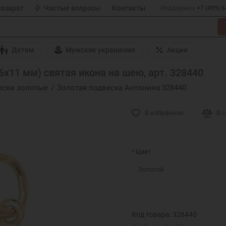
возврат
Частые вопросы
Контакты
Поддержка
+7 (495) 
Детям
Мужские украшения
Акции
х11 мм) святая икона на шею, арт. 328440
ески золотые
Золотая подвеска Антонина 328440
В избранное
В 
Цвет
Золотой
Код товара: 328440