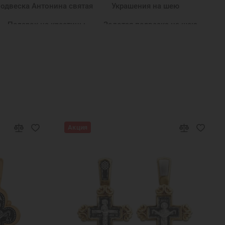
одвеска Антонина святая
Украшения на шею
Подарок на крестины
Золотая подвеска на шею
одвески на цепочку
Подвеска в подарок
олотые изделия кулоны
Золотые кулоны иконки
он
Золотые кулоны 585
Нательные кулоны
Ювелирные украшения
Подвеска Нина святая
Акция