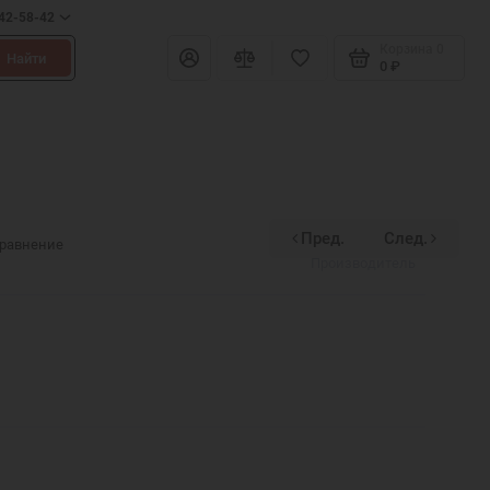
642-58-42
Корзина
0
Найти
0 ₽
Пред.
След.
Духовное наследие
сравнение
Производитель