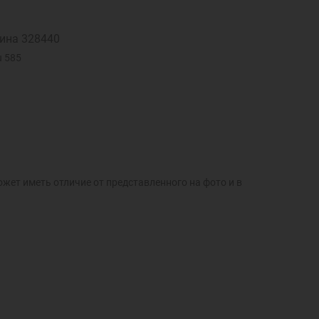
ина 328440
u 585
ожет иметь отличие от представленного на фото и в