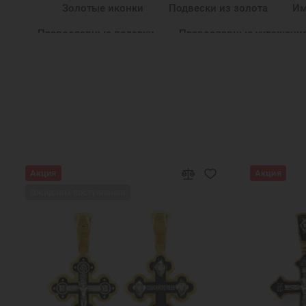
Золотые иконки
Подвески из золота
Им
Православные подарки
Православные украшени
Золотые подвески иконки
Ювелирные з
Золотая подвеска кулон
Золотой кулон на шею
Золотые кулоны недорого
Золотые кулоны обе
Золотой кулон
Подвеска на шею
Подвес
Акция
Акция
Ожидаем поступления