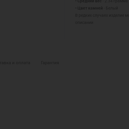
• Средний вес
- 2.34 грамма
• Цвет камней
- Белый
В редких случаях изделие м
описании
тавка и оплата
Гарантия