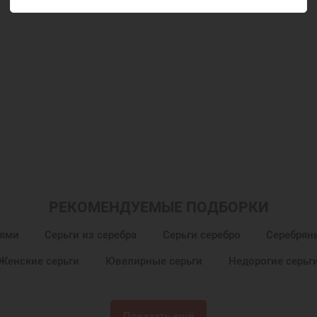
РЕКОМЕНДУЕМЫЕ ПОДБОРКИ
нями
Серьги из серебра
Серьги серебро
Серебрян
Женские серьги
Ювелирные серьги
Недорогие серьг
Показать ещё