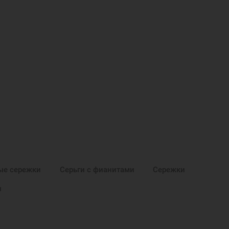
ые сережки
Серьги с фианитами
Сережки
и