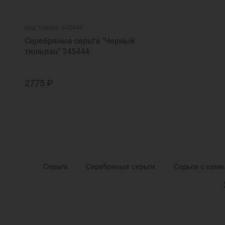
Код товара: 345444
Серебряные серьги "Черный
тюльпан" 345444
2775 ₽
Серьги
Серебряные серьги
Серьги с кам