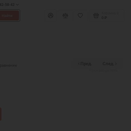
642-58-42
Корзина
0
Найти
0 ₽
Пред.
След.
Divinex
сравнение
Производитель