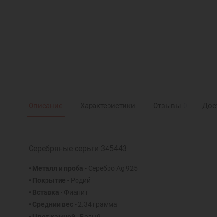
Описание
Характеристики
Отзывы
0
Дос
Серебряные серьги 345443
• Металл и проба
- Серебро Ag 925
• Покрытие
- Родий
• Вставка
- Фианит
• Средний вес
- 2.34 грамма
• Цвет камней
- Белый