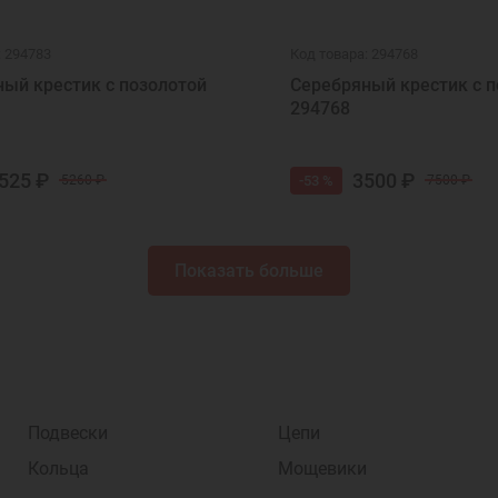
: 294783
Код товара: 294768
ый крестик с позолотой
Серебряный крестик с п
294768
525 ₽
3500 ₽
-53 %
5260 ₽
7500 ₽
Показать больше
Подвески
Цепи
Кольца
Мощевики