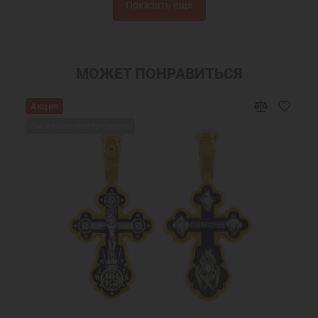
Показать ещё
Серьги пусеты
Серебряные сережки
Серьги бижутерия
Серьги с фианитами
Серьги кольца Дивинекс
Серьги кольца
МОЖЕТ ПОНРАВИТЬСЯ
Сережки
Православные подарки
Акция
Православные украшения
Новогодние подарки
Ожидаем поступления
Подарок девушке на Новый год
Подарок женщине на Новый Год
Подарок на День Рождения
Подарок маме
Подарок на крестины
Подарок подруге на Новый Год
Ювелирные украшения
Круглые серьги
Женские серьги
Ювелирные серьги
Недорогие серьги