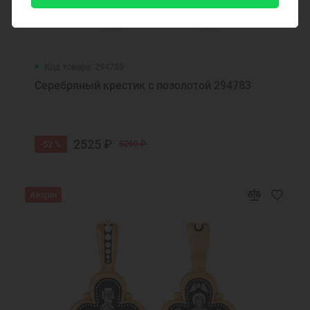
Код товара: 294783
Серебряный крестик с позолотой 294783
2525 ₽
-52 %
5260 ₽
Акция