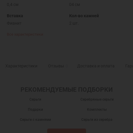
0,4 см
04 см
Вставка
Кол-во камней
Фианит
2 шт.
Все характеристики
Характеристики
Отзывы
0
Доставка и оплата
Гар
РЕКОМЕНДУЕМЫЕ ПОДБОРКИ
Серьги
Серебряные серьги
Подарки
Комплекты
Серьги с камнями
Серьги из серебра
Серьги серебро
Серьги гвоздики