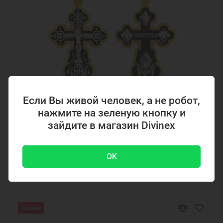
Крестики серебряные Ювемаст
Желтая позолота
Если Вы живой человек, а не робот,
нажмите на зеленую кнопку и
Код товара: 294867
зайдите в магазин Divinex
Серебряный крестик с позолотой 294867
OK
4700 ₽
-51 %
9500 ₽
Акция