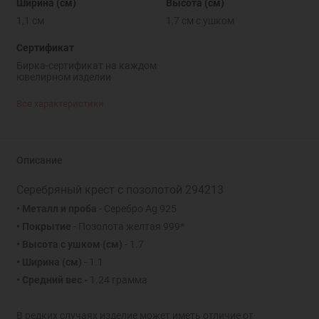
Ширина (см)
Высота (см)
1,1 см
1,7 см с ушком
Сертификат
Бирка-сертификат на каждом
ювелирном изделии
Все характеристики
Описание
Серебряный крест с позолотой 294213
• Металл и проба
- Серебро Ag 925
• Покрытие
- Позолота желтая 999*
• Высота с ушком
(см)
- 1.7
• Ширина
(см)
- 1.1
• Средний вес -
1.24 грамма
В редких случаях изделие может иметь отличие от