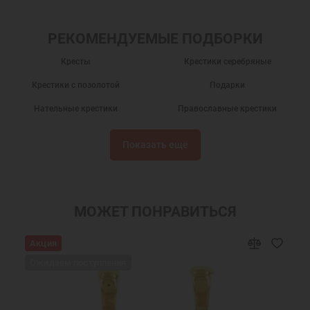
РЕКОМЕНДУЕМЫЕ ПОДБОРКИ
Кресты
Крестики серебряные
Крестики с позолотой
Подарки
Нательные крестики
Православные крестики
Серебряный крест
Крест нательный
Показать ещё
Крест нательный православный
Крестики
Крестик серебро
Украшения на шею
Подарки мужчинам
Православные подарки
МОЖЕТ ПОНРАВИТЬСЯ
Православные украшения
Подарок на крестины
Акция
Крест нательный серебро
Крест серебро с позолотой мужской
Ожидаем поступления
Ювелирный серебряный крест
Позолоченный крест мужской
Ювелирные украшения
Позолоченные крестики