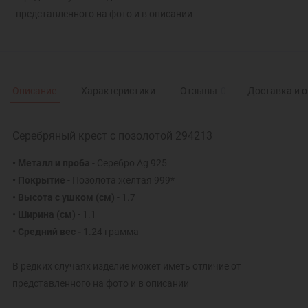
представленного на фото и в описании
Описание
Характеристики
Отзывы
0
Доставка и 
Серебряный крест с позолотой 294213
• Металл и проба
- Серебро Ag 925
• Покрытие
- Позолота желтая 999*
• Высота с ушком
(см)
- 1.7
• Ширина
(см)
- 1.1
• Средний вес -
1.24 грамма
В редких случаях изделие может иметь отличие от
представленного на фото и в описании