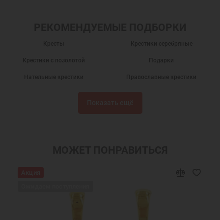
РЕКОМЕНДУЕМЫЕ ПОДБОРКИ
Кресты
Крестики серебряные
Крестики с позолотой
Подарки
Нательные крестики
Православные крестики
Серебряный крест
Крест нательный
Показать ещё
Крест нательный православный
Крестики
Крестик серебро
Украшения на шею
Подарки мужчинам
Православные подарки
МОЖЕТ ПОНРАВИТЬСЯ
Православные украшения
Подарок на крестины
Акция
Крест нательный серебро
Крест серебро с позолотой мужской
Ожидаем поступления
Ювелирный серебряный крест
Позолоченный крест мужской
Ювелирные украшения
Позолоченные крестики