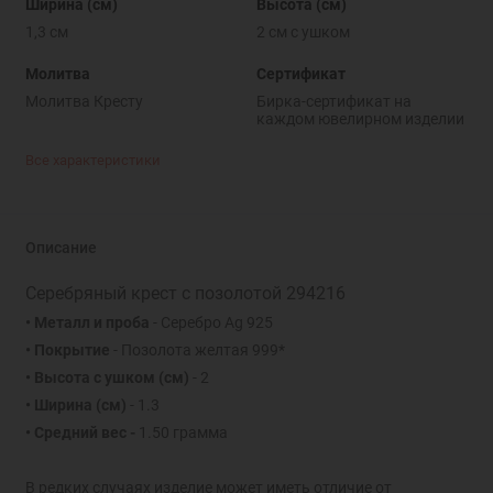
Ширина (см)
Высота (см)
1,3 см
2 см с ушком
Молитва
Сертификат
Молитва Кресту
Бирка-сертификат на
каждом ювелирном изделии
Все характеристики
Описание
Серебряный крест с позолотой 294216
• Металл и проба
- Серебро Ag 925
• Покрытие
- Позолота желтая 999*
• Высота с ушком
(см)
- 2
• Ширина
(см)
- 1.3
• Средний вес -
1.50 грамма
В редких случаях изделие может иметь отличие от