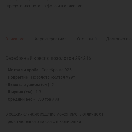
представленного на фото и в описании
Описание
Характеристики
Отзывы
0
Доставка и 
Серебряный крест с позолотой 294216
• Металл и проба
- Серебро Ag 925
• Покрытие
- Позолота желтая 999*
• Высота с ушком
(см)
- 2
• Ширина
(см)
- 1.3
• Средний вес -
1.50 грамма
В редких случаях изделие может иметь отличие от
представленного на фото и в описании