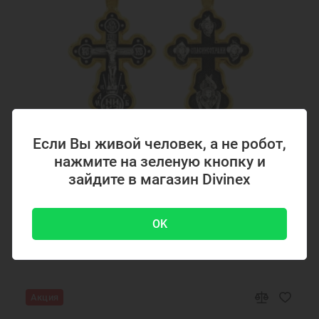
Крестики серебряные Ювемаст
Желтая позолота
Если Вы живой человек, а не робот,
нажмите на зеленую кнопку и
Код товара: 294867
зайдите в магазин Divinex
Серебряный крестик с позолотой 294867
OK
4700 ₽
-51 %
9500 ₽
Акция