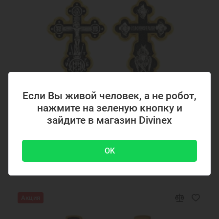
Если Вы живой человек, а не робот,
нажмите на зеленую кнопку и
Код товара: 294867
зайдите в магазин Divinex
Серебряный крестик с позолотой 294867
OK
4700 ₽
-51 %
9500 ₽
Акция