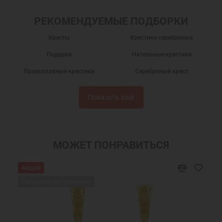
РЕКОМЕНДУЕМЫЕ ПОДБОРКИ
Кресты
Крестики серебряные
Подарки
Нательные крестики
Православные крестики
Серебряный крест
Крест нательный
Крест нательный православный
Показать ещё
Крестики
Крестик серебро
Украшения на шею
Подарки мужчинам
Православные подарки
Православные украшения
МОЖЕТ ПОНРАВИТЬСЯ
Подарок на крестины
Крест нательный серебро
Акция
Ювелирный серебряный крест
Ювелирные украшения
Ожидаем поступления
Крестики серебряные Ювемаст