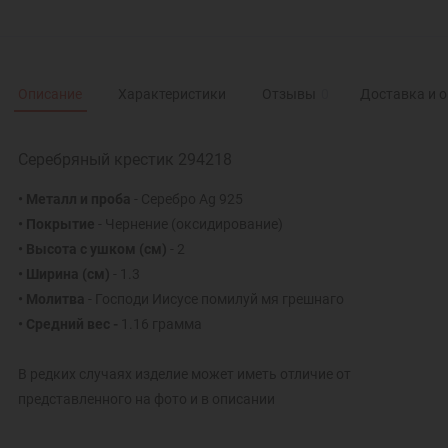
Описание
Характеристики
Отзывы
0
Доставка и 
Серебряный крестик 294218
• Металл и проба
- Серебро Ag 925
• Покрытие
- Чернение (оксидирование)
• Высота с ушком
(см)
- 2
• Ширина
(см)
- 1.3
• Молитва
- Господи Иисусе помилуй мя грешнаго
• Средний вес -
1.16 грамма
В редких случаях изделие может иметь отличие от
представленного на фото и в описании