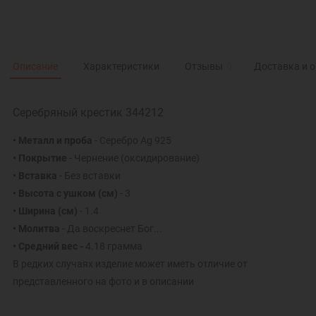
Описание
Характеристики
Отзывы
0
Доставка и 
Серебряный крестик 344212
• Металл и проба
- Серебро Ag 925
• Покрытие
- Чернение (оксидирование)
• Вставка
- Без вставки
• Высота с ушком (см)
- 3
• Ширина (см)
- 1.4
• Молитва
- Да воскреснет Бог...
• Средний вес -
4.18 грамма
В редких случаях изделие может иметь отличие от
представленного на фото и в описании