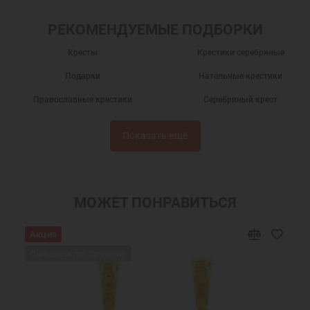
РЕКОМЕНДУЕМЫЕ ПОДБОРКИ
Кресты
Крестики серебряные
Подарки
Нательные крестики
Православные крестики
Серебряный крест
Крест нательный
Крест нательный православный
Показать ещё
Крестики
Крестик серебро
Украшения на шею
Подарки мужчинам
Православные подарки
Православные украшения
МОЖЕТ ПОНРАВИТЬСЯ
Подарок на крестины
Крест нательный серебро
Акция
Ювелирный серебряный крест
Ювелирные украшения
Ожидаем поступления
Крестики серебряные Санкт-Петербург