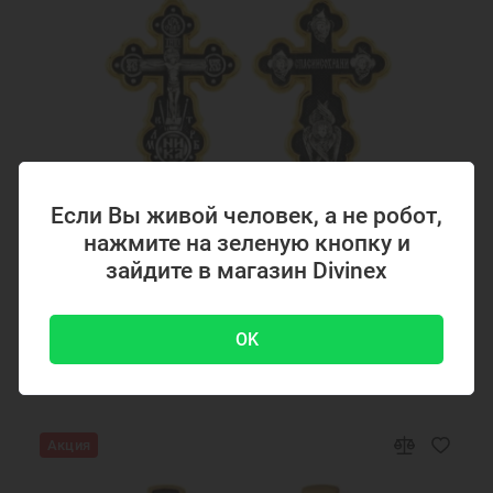
Если Вы живой человек, а не робот,
нажмите на зеленую кнопку и
Код товара: 294867
зайдите в магазин Divinex
Серебряный крестик с позолотой 294867
OK
4700 ₽
-51 %
9500 ₽
Акция