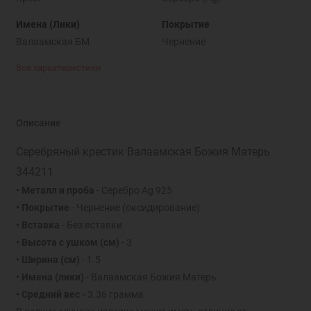
Имена (Лики)
Покрытие
Валаамская БМ
Чернение
Все характеристики
Описание
Серебряный крестик Валаамская Божия Матерь
344211
• Металл и проба
- Серебро Ag 925
• Покрытие
- Чернение (оксидирование)
• Вставка
- Без вставки
• Высота с ушком (см)
- 3
• Ширина (см)
- 1.5
• Имена (лики)
- Валаамская Божия Матерь
• Средний вес -
3.36 грамма