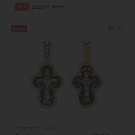
2525 ₽
-52 %
5260 ₽
Акция
Код товара: 294768