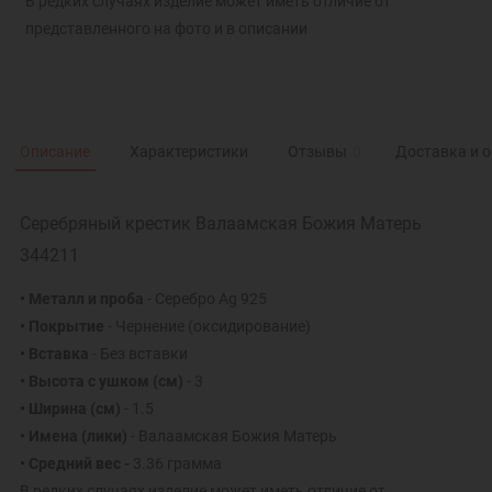
В редких случаях изделие может иметь отличие от
представленного на фото и в описании
Описание
Характеристики
Отзывы
0
Доставка и 
Серебряный крестик Валаамская Божия Матерь
344211
• Металл и проба
- Серебро Ag 925
• Покрытие
- Чернение (оксидирование)
• Вставка
- Без вставки
• Высота с ушком (см)
- 3
• Ширина (см)
- 1.5
• Имена (лики)
- Валаамская Божия Матерь
• Средний вес -
3.36 грамма
В редких случаях изделие может иметь отличие от