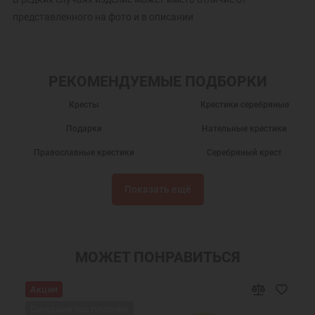
представленного на фото и в описании
РЕКОМЕНДУЕМЫЕ ПОДБОРКИ
Кресты
Крестики серебряные
Подарки
Нательные крестики
Православные крестики
Серебряный крест
Крест нательный
Крест нательный православный
Показать ещё
Крестики
Крестик серебро
Украшения на шею
Подарки мужчинам
Православные подарки
Православные украшения
МОЖЕТ ПОНРАВИТЬСЯ
Подарок на крестины
Крест нательный серебро
Акция
Ювелирный серебряный крест
Ювелирные украшения
Ожидаем поступления