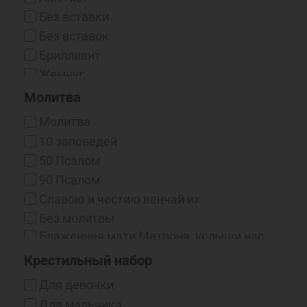
Эмаль / Чернение
Без вставки
Эмаль Горячая
Без вставок
Эмаль Холодная
Бриллиант
Жемчуг
Жемчуг (синт.)
Молитва
Жемчуг (синт.) / Фианит
Молитва
Жемчуг / Фианит
10 заповедей
Изумруд
50 Псалом
Корунд
90 Псалом
Нано-фианиты
Cлавою и честию венчай их
Оникс (Синт.)
Без молитвы
Оникс / Фианит
Блаженная мати Матрона, услыши нас,
Рубин
грешных, молящихся к тебе
Крестильный набор
Рубин (выращенный)
Бог есть любовь
Для девочки
Сапфир
Богородице, Дево, радуйся...
Для мальчика
Сапфир (выращенный)