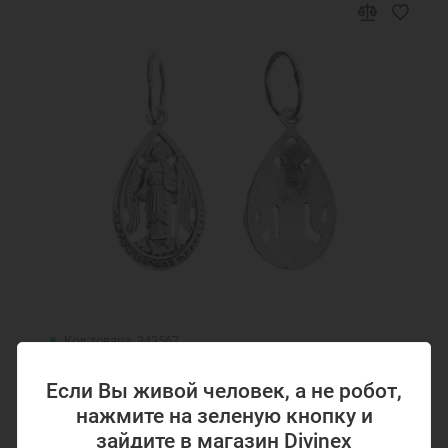
Код товара: 343567
Серебряная подвеска Ангел Хранитель
Если Вы живой человек, а не робот,
343567
нажмите на зеленую кнопку и
зайдите в магазин Divinex