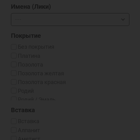
Имена (Лики)
Покрытие
Без покрытия
Платина
Позолота
Позолота желтая
Позолота красная
Родий
Родий / Эмаль
Серебрение 999*
Вставка
Чернение
Вставка
Чернение/Родий
Алпанит
Эмаль
Аметист