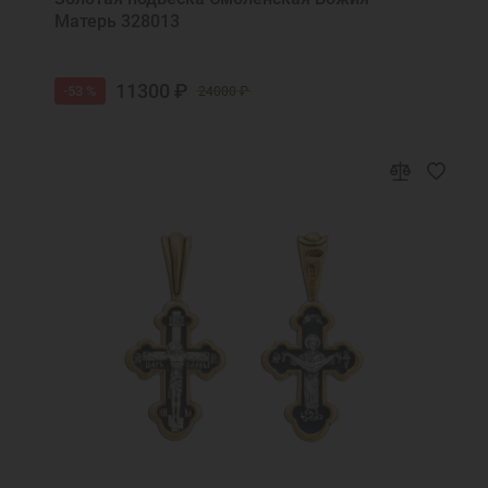
Матерь 328013
11300 ₽
-53 %
24000 ₽