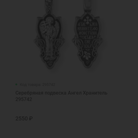
Святый угодниче Божий Федор, моли
Бога о мне
Символ веры
Скажи мне, Господи, путь...
Спаси и Cохрани
Спаси и сохрани
Спаси от бед рабы твоя, Богородице...
Спаси, Господи, люди Твоя
Спаси, Господи, люди Твоя...
Умягчи наша злая сердца, Богородице...
Код товара: 295742
Серебряная подвеска Ангел Хранитель
295742
2550 ₽