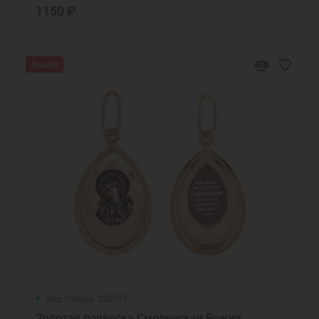
1150 ₽
Акция
Код товара: 328013
Золотая подвеска Смоленская Божия