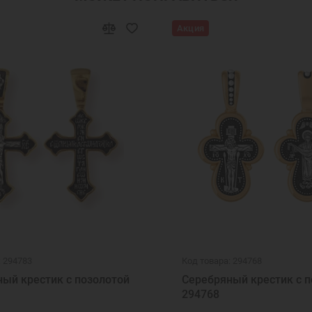
 кулон медальон
Серебряный кулон оберег
Серебрян
Акция
азки святых
Нательные серебряные образки
Подвеск
ские
Подвеска икона
Ювелирные украшения
Под
: 294783
Код товара: 294768
ый крестик с позолотой
Серебряный крестик с п
294768