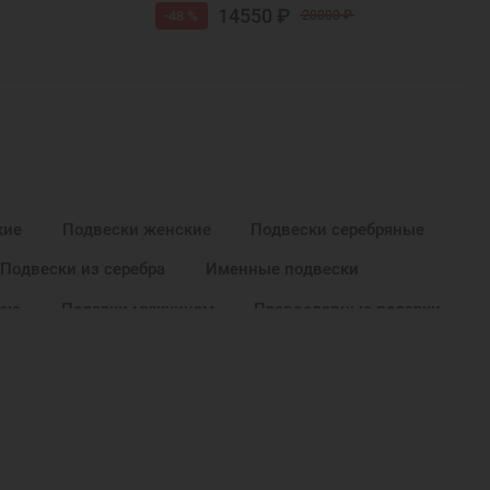
14550 ₽
-48 %
28000 ₽
кие
Подвески женские
Подвески серебряные
Подвески из серебра
Именные подвески
шею
Подарки мужчинам
Православные подарки
е на Новый Год
Подарок на День Рождения
од
Подвеска в подарок
Женские кулоны
епочку женские
Кулон женский серебро
ные кулоны святых
Серебряные украшения кулоны