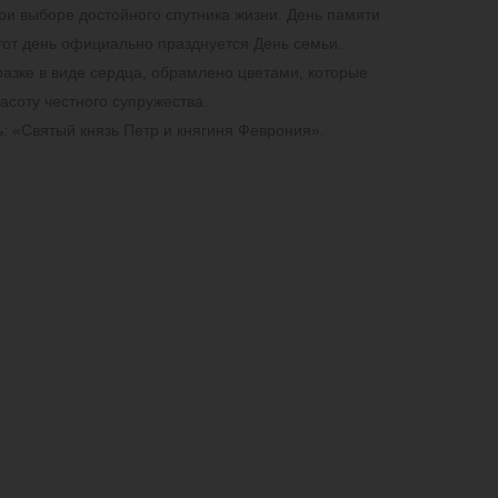
ри выборе достойного спутника жизни. День памяти
этот день официально празднуется День семьи.
азке в виде сердца, обрамлено цветами, которые
соту честного супружества.
: «Святый князь Петр и княгиня Феврония».