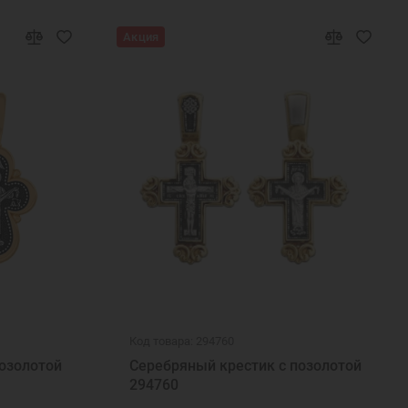
ые подвески кулоны
Нательные кулоны
Акция
а на шею
Подвеска украшение
Подвеска кулон
веска Петр и Феврония
Код товара: 294760
озолотой
Серебряный крестик с позолотой
294760