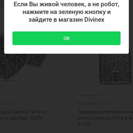
Если Вы живой человек, а не робот,
ии
нажмите на зеленую кнопку и
зайдите в магазин Divinex
OK
: 43270
Код товара: 41502
рдце Святые Петр и
Подвеска серебряная н
 из серебра 43270
иконка святые Петр и 
41502