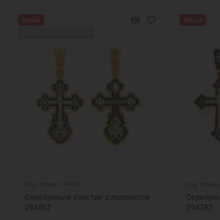
Серебряный кулон на шею
Серебряный
Акция
Акция
Образки нательные православные
Нательные обр
Ожидаем поступления
Подвески на шею жен
Код товара: 294867
Код товара
Серебряный крестик с позолотой
Серебрян
294867
294783