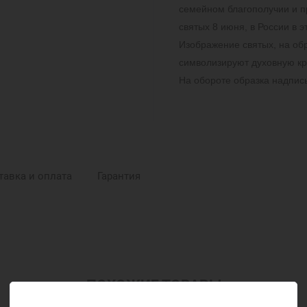
семейном благополучии и п
святых 8 июня, в России в 
Изображение святых, на обр
символизируют духовную кра
На обороте образка надпись
тавка и оплата
Гарантия
ПОХОЖИЕ ТОВАРЫ