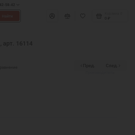
642-58-42
Корзина
0
Найти
0 ₽
 арт. 16114
Пред.
След.
Духовное наследие
сравнение
Производитель