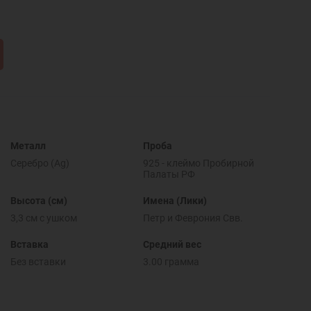
Металл
Проба
Серебро (Ag)
925 - клеймо Пробирной
Палаты РФ
Высота (см)
Имена (Лики)
3,3 см с ушком
Петр и Феврония Свв.
Вставка
Средний вес
Без вставки
3.00 грамма