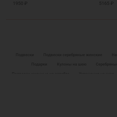
1950 ₽
5165 ₽
Подвески
Подвески серебряные женские
На
Подарки
Кулоны на шею
Серебряны
Подвески именные из серебра
Украшения на шею
Православные украшения
Новогодние пода
Подарок маме
Подарок на крестины
По
Женские подвески и кулоны
Красивые 
Кулон серебряный женский
Серебряные кулоны д