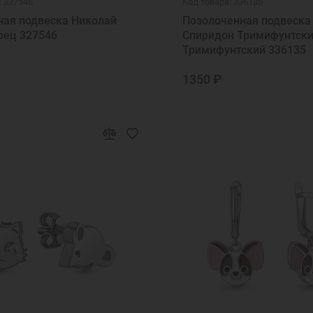
: 327546
Код товара: 336135
ная подвеска Николай
Позолоченная подвеска
рец 327546
Спиридон Тримифунтск
Тримифунтский 336135
1350 ₽