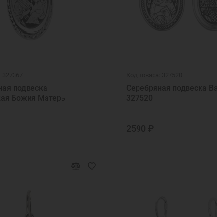
: 327367
Код товара: 327520
ная подвеска
Серебряная подвеска В
кая Божия Матерь
327520
2590 ₽