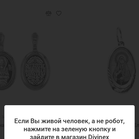
: 345193
Код товара: 327480
Если Вы живой человек, а не робот,
ная подвеска Никита
Серебряная подвеска Е
нажмите на зеленую кнопку и
327480
зайдите в магазин Divinex