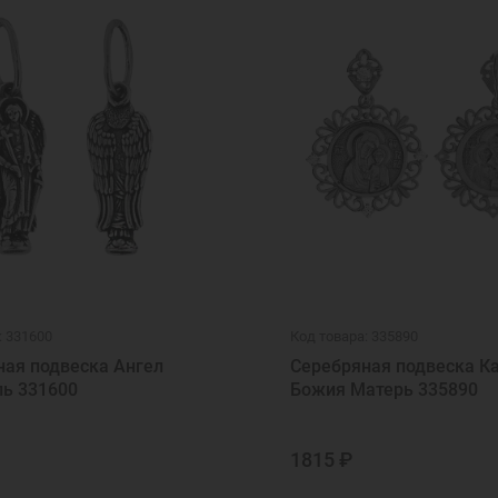
: 331600
Код товара: 335890
ная подвеска Ангел
Серебряная подвеска К
ль 331600
Божия Матерь 335890
1815 ₽