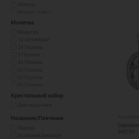
Жемчуг
Жемчуг (синт.)
Жемчуг (синт.) / Фианит
Молитва
Жемчуг / Фианит
Молитва
Изумруд
10 заповедей
Корунд
24 Псалом
Нано-фианиты
3 Псалом
Оникс (Синт.)
40 Псалом
Рубин
66 Псалом
Рубин (выращенный)
67 Псалом
Сапфир
90 Псалом
Сапфир (выращенный)
Cлавою и честию венчай их
Крестильный набор
Топаз
Без молитвы
Топаз (выращенный)
Для мальчика
Блаженная мати Матрона, услыши
Фианит
нас, грешных, молящихся к тебе
Код товара
Название/Плетение
Фианит Swarovski
Бог есть любовь
Серебря
Фианит голубой
Аврора
Богородице, Дево, радуйся...
345193
Фианит зеленый
Арабский Бисмарк
Боже, милостив буде мне