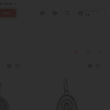
642-58-42
Корзина
0
Найти
0 ₽