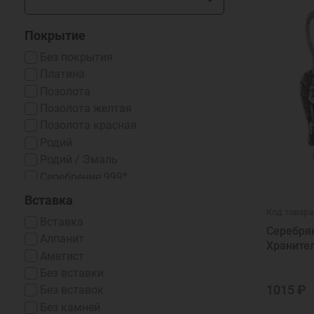
Покрытие
Без покрытия
Платина
Позолота
Позолота желтая
Позолота красная
Родий
Родий / Эмаль
Серебрение 999*
Чернение
Вставка
Чернение/Родий
Код товара
Вставка
Эмаль Горячая
Серебря
Алпанит
Храните
Аметист
Без вставки
1015 ₽
Без вставок
Без камней