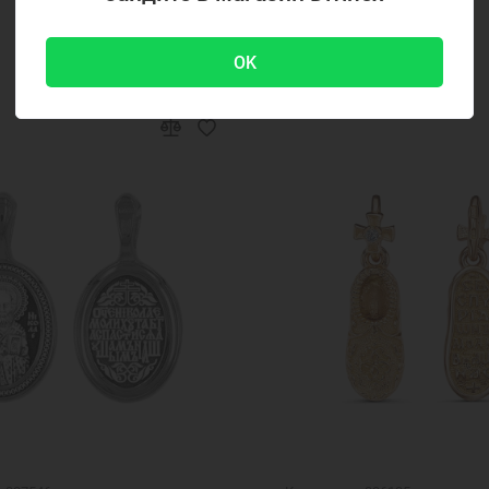
950 ₽
OK