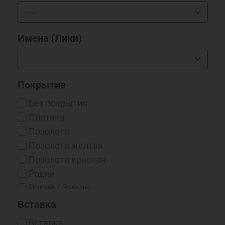
Имена (Лики)
Покрытие
Без покрытия
Платина
Позолота
Позолота желтая
Позолота красная
Родий
Родий / Эмаль
Серебрение 999*
Вставка
Чернение
Вставка