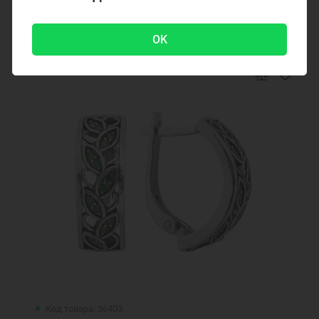
15550 ₽
-38 %
25000 ₽
OK
Код товара: 36403