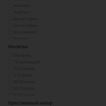
Чернение/Родий
Алпанит
Эмаль Горячая
Аметист
Без вставки
Без вставок
Без камней
Жемчуг
Жемчуг (синт.)
Молитва
Жемчуг (синт.) / Фианит
Молитва
Жемчуг / Фианит
10 заповедей
Изумруд
24 Псалом
Корунд
3 Псалом
Нано-фианиты
40 Псалом
Оникс (Синт.)
66 Псалом
Рубин
67 Псалом
Рубин (выращенный)
90 Псалом
Крестильный набор
Сапфир