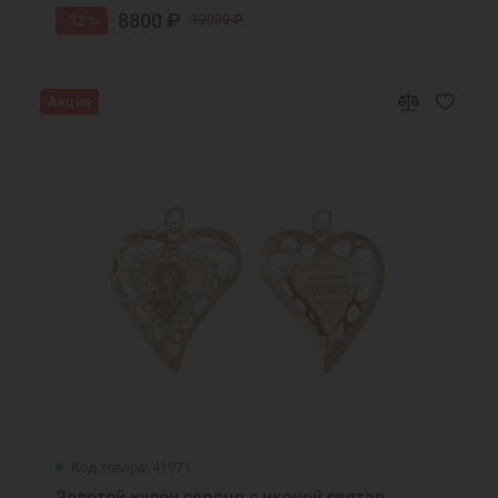
занять у тебя не отвращайся
8800 ₽
-32 %
13000 ₽
Псалом
Псалтирь
Равноапостольная Елена моли Бога о мне
Акция
Радуйтеся святии и преславнии
чудотворцы Петре и Февроние
Св. Спиридон моли Бога о нас
Святая Ангелина, моли Бога о мне
Святая Анна, моли Бога о мне
Святая блаженная Ксения, моли Бога о
мне
Святая блаженная мати Матроно, моли
Бога о нас
Святая блаженная Матрона, моли бога о
мне
Святая блаженная Матрона, моли Бога о
нас
Код товара: 41971
Святая Блаженная Матроно, моли Бога о
Золотой кулон сердце с иконой святая