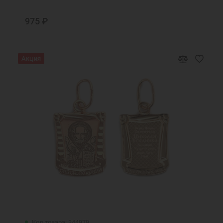
975 ₽
Акция
Код товара: 344979