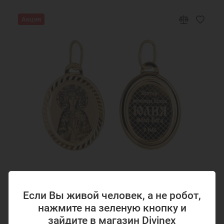
Акция
Код товара: 18680
Если Вы живой человек, а не робот,
Подвеска золотая иконка святая Юлия 18680
нажмите на зеленую кнопку и
зайдите в магазин Divinex