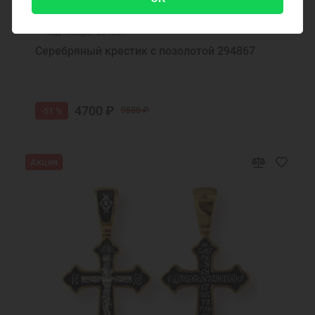
Ювелирные украшения
Круглая подвеска
Код товара: 294867
Серебряный крестик с позолотой 294867
4700 ₽
-51 %
9500 ₽
Акция