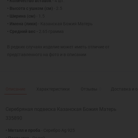
• Количество вставок
- 4 шт.
• Высота с ушком
(см)
- 2.5
• Ширина
(см)
- 1.5
• Имена (лики)
- Казанская Божия Матерь
• Средний вес -
2.65 грамма
В редких случаях изделие может иметь отличие от
представленного на фото и в описании
Описание
Характеристики
Отзывы
0
Доставка и 
Серебряная подвеска Казанская Божия Матерь
335890
• Металл и проба
- Серебро Ag 925