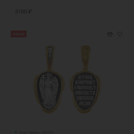
занять у тебя не отвращайся
3100 ₽
Псалом
Псалтирь
Равноапостольная Елена моли Бога о мне
Акция
Радуйтеся святии и преславнии
чудотворцы Петре и Февроние
Св. Спиридон моли Бога о нас
Святая Ангелина, моли Бога о мне
Святая Анна, моли Бога о мне
Святая блаженная Ксения, моли Бога о
мне
Святая блаженная мати Матроно, моли
Бога о нас
Святая блаженная Матрона, моли бога о
мне
Святая блаженная Матрона, моли Бога о
нас
Код товара: 343393