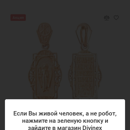
Акция
Если Вы живой человек, а не робот,
Код товара: 15992
нажмите на зеленую кнопку и
Золотая подвеска иконка Ангел Хранитель
15992
зайдите в магазин Divinex