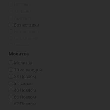
Чернение
Вставка
Чернение/Родий
Алпанит
Эмаль Горячая
Аметист
Без вставки
Без вставок
Без камней
Жемчуг
Жемчуг (синт.)
Молитва
Жемчуг (синт.) / Фианит
Молитва
Жемчуг / Фианит
10 заповедей
Изумруд
24 Псалом
Корунд
3 Псалом
Нано-фианиты
40 Псалом
Оникс (Синт.)
66 Псалом
Рубин
67 Псалом
Рубин (выращенный)