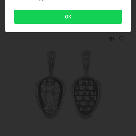
24500 ₽
OK
-30 %
35000 ₽