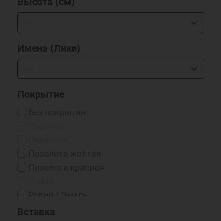
Высота (см)
Имена (Лики)
Покрытие
Без покрытия
Платина
Позолота
Позолота желтая
Позолота красная
Родий
Родий / Эмаль
Серебрение 999*
Вставка