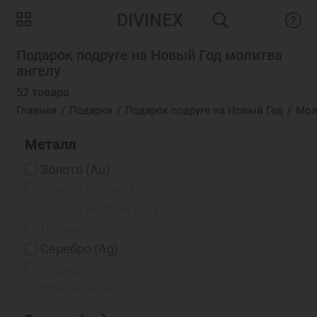
DIVINEX
Подарок подруге на Новый Год молитва
ангелу
52 товара
Главная
Подарки
Подарок подруге на Новый Год
Мол
Металл
Золото (Au)
Золото белое (Au)
Золото желтое (Au)
Латунь
Серебро (Ag)
Серебро / Золото
Ювелирный сплав