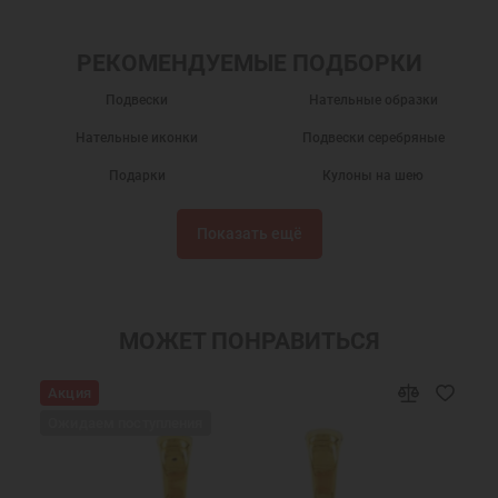
РЕКОМЕНДУЕМЫЕ ПОДБОРКИ
Подвески
Нательные образки
Нательные иконки
Подвески серебряные
Подарки
Кулоны на шею
Серебряные кулоны
Нательные иконы
Показать ещё
Серебряные иконки
Подвески из серебра
Именные подвески
Подвески именные из серебра
Нательная икона Андрей
Подвески Андрей святой
МОЖЕТ ПОНРАВИТЬСЯ
Украшения на шею
Православные подарки
Акция
Православные украшения
Новогодние подарки
Ожидаем поступления
Подарок мужчине на Новый Год
Подарок на День Рождения
Подарок на крестины
Подарок подруге на Новый Год