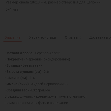
Размер овала 18х13 мм, размер отверстия для цепочки
5х4 мм
Описание
Характеристики
Отзывы
0
Доставка и 
• Металл и проба
- Серебро Ag 925
• Покрытие
- Чернение (оксидирование)
• Вставка
- Без вставки
• Высота с ушком (см)
- 2.6
• Ширина (см)
- 1.4
• Имена (лики)
- Андрей Первозванный
• Средний вес -
4.32 грамма
В редких случаях изделие может иметь отличие от
представленного на фото и в описании