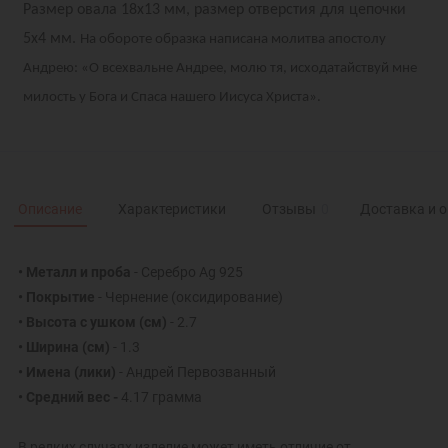
Размер овала 18х13 мм, размер отверстия для цепочки
5х4 мм.
На обороте образка написана молитва апостолу
Андрею: «О всехвальне Андрее, молю тя, исходатайствуй мне
милость у Бога и Спаса нашего Иисуса Христа».
Описание
Характеристики
Отзывы
0
Доставка и 
• Металл и проба
- Серебро Ag 925
• Покрытие
- Чернение (оксидирование)
• Высота с ушком (см)
- 2.7
• Ширина (см)
- 1.3
• Имена (лики)
- Андрей Первозванный
• Средний вес -
4.17 грамма
В редких случаях изделие может иметь отличие от