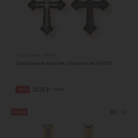
Нательные кулоны
Образки нательные православны
Нательные образки святых
Золотая подвеска с именем
Золотые подвески святых
Золотые подвески для женщин
Золотой кулон
Золотая подвеска для девушки
Подвеска на шею
Подвеска украшение
Код товара: 294783
Подвеска кулон
Подвеска икона
Серебряный крестик с позолотой 294783
Ювелирные украшения
2525 ₽
-52 %
5260 ₽
Акция