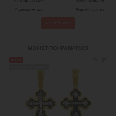
Нательные образки
Нательные иконки
Подвески женские
Подвески золотые
Подарки
Кулоны на шею
Показать ещё
Золотые кулоны
Нательные иконы
Золотые иконки
Подвески из золота
Именные подвески
Нательная икона Дария Дарья
МОЖЕТ ПОНРАВИТЬСЯ
Подвески Дарья святая
Украшения на шею
Акция
Православные подарки
Православные украшения
Ожидаем поступления
Новогодние подарки
Подарок девушке на Новый год
Подарок женщине на Новый Год
Подарок на День Рождения
Подарок маме
Подарок на крестины
Подарок девочке на Новый год
Подарок подруге на Новый Год
Женские золотые подвески на цепочку
Золотая подвеска на шею
Золотые подвески иконки
Ювелирные золотые подвески