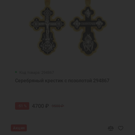
Нательные образки святых
Нательные серебряные образки
Подвеска на шею
Подвеска украшение
Подвеска кулон
Подвеска икона
Украшения из золоченого серебра
Ювелирные украшения
Желтая позолота
Код товара: 294867
Серебряный крестик с позолотой 294867
4700 ₽
-51 %
9500 ₽
Акция