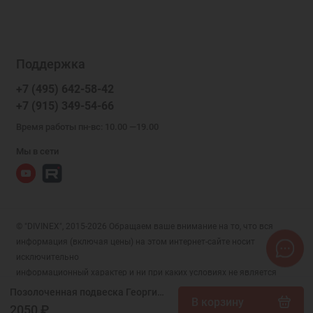
Поддержка
+7 (495) 642-58-42
+7 (915) 349-54-66
Время работы пн-вс: 10.00 —19.00
Мы в сети
© "DIVINEX", 2015-2026 Обращаем ваше внимание на то, что вся
информация (включая цены) на этом интернет-сайте носит
исключительно
информационный характер и ни при каких условиях не является
публичной офертой, определяемой положениями Статьи 437 (2)
Позолоченная подвеска Георгий Победоносец (размер арки 13х10 мм) иконка с молитвой мужская на крестины, арт. 327678
В корзину
Гражданского кодекса РФ.
2050 ₽