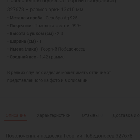
Позолоченная подвеска Георгий Победоносец
327678 – размер арки 13х10 мм
• Металл и проба
- Серебро Ag 925
• Покрытие
- Позолота желтая 999*
• Высота с ушком (см)
- 2.3
• Ширина (см)
- 1
• Имена (лики)
- Георгий Победоносец
• Средний вес -
1.42 грамма
В редких случаях изделие может иметь отличие от
представленного на фото и в описании
Описание
Характеристики
Отзывы
0
Доставка и 
Позолоченная подвеска Георгий Победоносец 327678