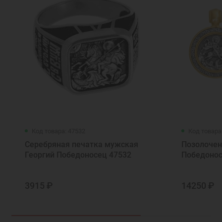
Код товара: 47532
Код товара
Серебряная печатка мужская
Позолочен
Георгий Победоносец 47532
Победонос
3915 ₽
14250 ₽