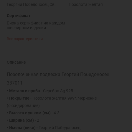
Георгий Победоносец Св.
Позолота желтая
Сертификат
Бирка-сертификат на каждом
ювелирном изделии
Все характеристики
Описание
Позолоченная подвеска Георгий Победоносец
337011
• Металл и проба
- Серебро Ag 925
• Покрытие
- Позолота желтая 999*, Чернение
(оксидирование)
• Высота с ушком
(см)
- 4.3
• Ширина
(см)
- 2
• Имена (лики)
- Георгий Победоносец