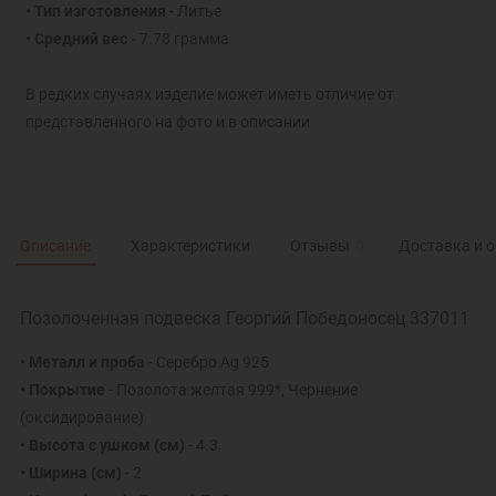
• Тип изготовления
- Литье
• Средний вес -
7.78 грамма
В редких случаях изделие может иметь отличие от
представленного на фото и в описании
Описание
Характеристики
Отзывы
0
Доставка и 
Позолоченная подвеска Георгий Победоносец 337011
• Металл и проба
- Серебро Ag 925
• Покрытие
- Позолота желтая 999*, Чернение
(оксидирование)
• Высота с ушком
(см)
- 4.3
• Ширина
(см)
- 2