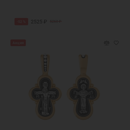
2525 ₽
-52 %
5260 ₽
Акция