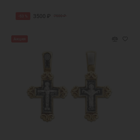
3500 ₽
-53 %
7500 ₽
Акция