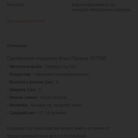
Илья Св.
Бирка-сертификат на
каждом ювелирном изделии
Все характеристики
Описание
Серебряная подвеска Илья Пророк 327990
• Металл и проба
- Серебро Ag 925
• Покрытие
- Чернение (оксидирование)
• Высота с ушком
(см)
- 6
• Ширина
(см)
- 3
• Имена (лики)
- Илья Пророк
• Молитва
- Кондак св. пророку Илие
• Средний вес -
37.14 грамма
В редких случаях изделие может иметь отличие от
представленного на фото и в описании