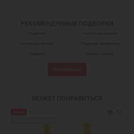
РЕКОМЕНДУЕМЫЕ ПОДБОРКИ
Подвески
Нательные образки
Нательные иконки
Подвески серебряные
Подарки
Кулоны на шею
Серебряные кулоны
Нательные иконы
Показать ещё
Серебряные иконки
Подвески из серебра
Именные подвески
Подвески именные из серебра
Нательная икона Илья
Подвески Илья святой
МОЖЕТ ПОНРАВИТЬСЯ
Украшения на шею
Православные подарки
Акция
Православные украшения
Новогодние подарки
Ожидаем поступления
Подарок мужчине на Новый Год
Подарок на День Рождения