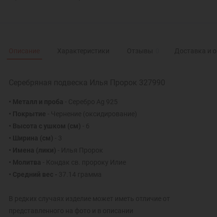
Описание
Характеристики
Отзывы
0
Доставка и 
Серебряная подвеска Илья Пророк 327990
• Металл и проба
- Серебро Ag 925
• Покрытие
- Чернение (оксидирование)
• Высота с ушком
(см)
- 6
• Ширина
(см)
- 3
• Имена (лики)
- Илья Пророк
• Молитва
- Кондак св. пророку Илие
• Средний вес -
37.14 грамма
В редких случаях изделие может иметь отличие от
представленного на фото и в описании