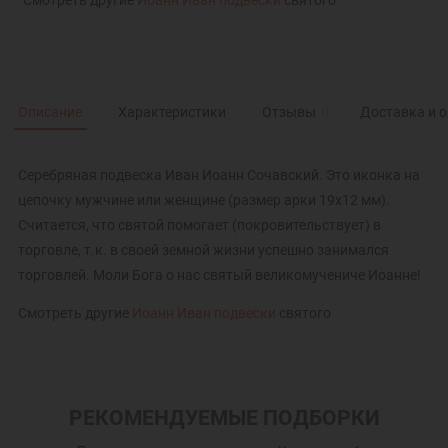
Смотреть другие
Иоанн Иван подвески
святого
Описание
Характеристики
Отзывы
0
Доставка и 
Серебряная подвеска Иван Иоанн Сочавский. Это иконка на
цепочку мужчине или женщине (размер арки 19х12 мм).
Считается, что святой помогает (покровительствует) в
торговле, т.к. в своей земной жизни успешно занимался
торговлей. Моли Бога о нас святый великомучениче Иоанне!
Смотреть другие
Иоанн Иван подвески
святого
РЕКОМЕНДУЕМЫЕ ПОДБОРКИ