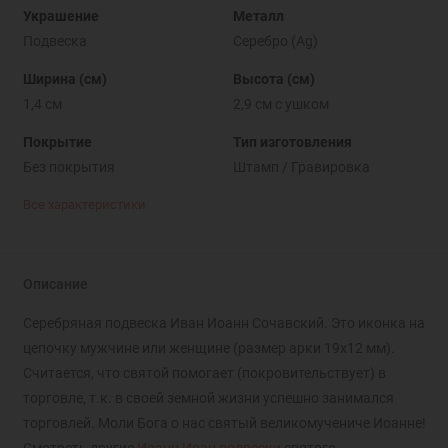
Украшение
Металл
Подвеска
Серебро (Ag)
Ширина (см)
Высота (см)
1,4 см
2,9 см с ушком
Покрытие
Тип изготовления
Без покрытия
Штамп / Гравировка
Все характеристики
Описание
Серебряная подвеска Иван Иоанн Сочавский. Это иконка на
цепочку мужчине или женщине (размер арки 19х12 мм).
Считается, что святой помогает (покровительствует) в
торговле, т.к. в своей земной жизни успешно занимался
торговлей. Моли Бога о нас святый великомучениче Иоанне!