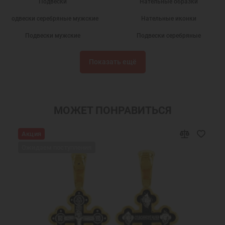
Подвески
Нательные образки
Подвески серебряные мужские
Нательные иконки
Подвески мужские
Подвески серебряные
Подарки
Кулоны на шею
Показать ещё
Серебряные кулоны
Нательные иконы
Серебряные иконки
Подвески из серебра
Мужские кулоны
Именные подвески
МОЖЕТ ПОНРАВИТЬСЯ
Подвески именные из серебра
Нательная икона Иоанн Иван
Акция
Подвески Иоанн Иван святой
Украшения на шею
Ожидаем поступления
Мужские украшения на шею
Подарки мужчинам
Православные подарки
Православные украшения
Новогодние подарки
Подарок мужчине на Новый Год
Подарок на День Рождения
Подарок на крестины
Подарок другу на Новый Год
Подвеска в подарок